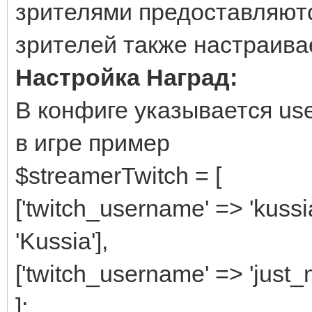
зрителями предоставляютс
зрителей также настраива
Настройка Наград:
В конфиге указывается use
в игре пример
$streamerTwitch = [
['twitch_username' => 'kuss
'Kussia'],
['twitch_username' => 'just_
];