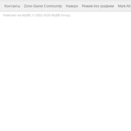
Контакты
Zone-Game Community
Наверх
Режим без графики
Mark Al
Работает на
MyBB
, © 2002-2026
MyBB Group
.