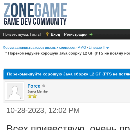
Приветствуем, Гость!
Вход
Регистрация
Форум администраторов игровых серверов
›
MMO
›
Lineage II
Порекомендуйте хорошую Java сборку L2 GF (PTS не потяну ибо
среднем
Порекомендуйте хорошую Java сборку L2 GF (PTS не потян
Force
Junior Member
10-28-2023, 12:02 PM
Всех привествую, очень пр