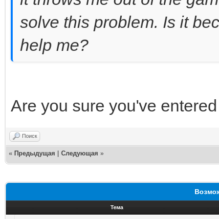
solve this problem. Is it b
help me?
Are you sure you've entere
Поиск
«
Предыдущая
|
Следующая
»
Возмож
Тема