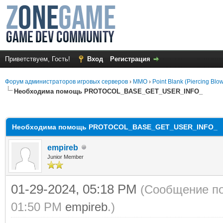
Приветствуем, Гость!
Вход
Регистрация
Форум администраторов игровых серверов
›
MMO
›
Point Blank (Piercing Blo
Необходима помощь PROTOCOL_BASE_GET_USER_INFO_
среднем
Необходима помощь PROTOCOL_BASE_GET_USER_INFO_
empireb
Junior Member
01-29-2024, 05:18 PM
(Сообщение по
01:50 PM
empireb
.)