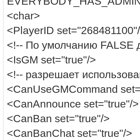
EVERYBODY_HAS_ADMIN_
<char>
<PlayerID set="268481100"
<!-- По умолчанию FALSE д
<IsGM set="true"/>
<!-- разрешает использова
<CanUseGMCommand set="
<CanAnnounce set="true"/>
<CanBan set="true"/>
<CanBanChat set="true"/>