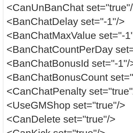
<CanUnBanChat set="true"
<BanChatDelay set="-1"/>
<BanChatMaxValue set="-1"
<BanChatCountPerDay set=
<BanChatBonusId set="-1"/
<BanChatBonusCount set="
<CanChatPenalty set="true"
<UseGMShop set="true"/>
<CanDelete set="true"/>
<CanKick set="true"/>