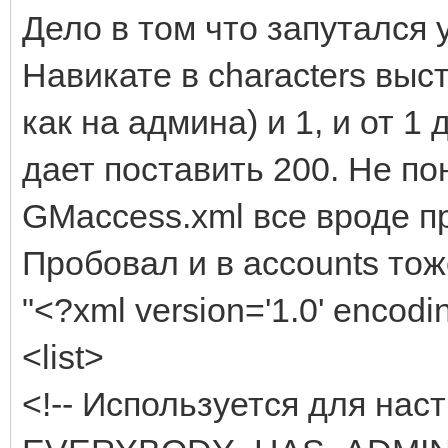
Дело в том что запутался 
Навикате в characters выс
как на админа) и 1, и от 1 
дает поставить 200. Не п
GMaccess.xml все вроде пр
Пробовал и в accounts тож
"<?xml version='1.0' encodin
<list>
<!-- Используется для нас