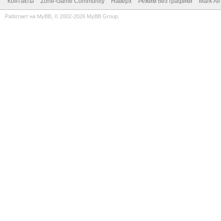
Контакты
Zone-Game Community
Наверх
Режим без графики
Mark Al
Работает на
MyBB
, © 2002-2026
MyBB Group
.