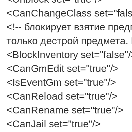
<CanChangeClass set="fals
<!-- блокирует взятие пре
только дестрой предмета.
<BlockInventory set="false"
<CanGmEdit set="true"/>
<IsEventGm set="true"/>
<CanReload set="true"/>
<CanRename set="true"/>
<CanJail set="true"/>