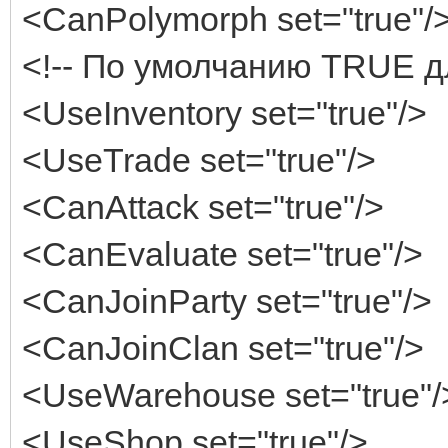
<CanPolymorph set="true"/
<!-- По умолчанию TRUE дл
<UseInventory set="true"/>
<UseTrade set="true"/>
<CanAttack set="true"/>
<CanEvaluate set="true"/>
<CanJoinParty set="true"/>
<CanJoinClan set="true"/>
<UseWarehouse set="true"/
<UseShop set="true"/>