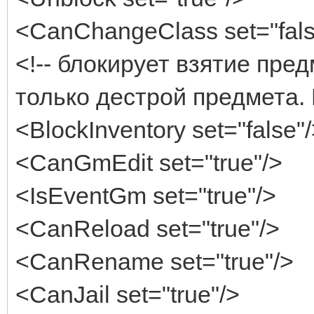
<CanChangeClass set="fals
<!-- блокирует взятие пре
только дестрой предмета.
<BlockInventory set="false"
<CanGmEdit set="true"/>
<IsEventGm set="true"/>
<CanReload set="true"/>
<CanRename set="true"/>
<CanJail set="true"/>