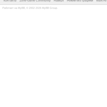
Контакты
Zone-Game Community
Наверх
Режим без графики
Mark Al
Работает на
MyBB
, © 2002-2026
MyBB Group
.