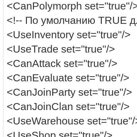
<CanPolymorph set="true"/
<!-- По умолчанию TRUE дл
<UseInventory set="true"/>
<UseTrade set="true"/>
<CanAttack set="true"/>
<CanEvaluate set="true"/>
<CanJoinParty set="true"/>
<CanJoinClan set="true"/>
<UseWarehouse set="true"/
<UseShop set="true"/>