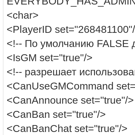
EVERYBODY_HAS_ADMIN_
<char>
<PlayerID set="268481100"
<!-- По умолчанию FALSE д
<IsGM set="true"/>
<!-- разрешает использова
<CanUseGMCommand set="
<CanAnnounce set="true"/>
<CanBan set="true"/>
<CanBanChat set="true"/>