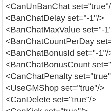
<CanUnBanChat set="true"
<BanChatDelay set="-1"/>
<BanChatMaxValue set="-1"
<BanChatCountPerDay set=
<BanChatBonusId set="-1"/
<BanChatBonusCount set="
<CanChatPenalty set="true"
<UseGMShop set="true"/>
<CanDelete set="true"/>
<CanKick set="true"/>