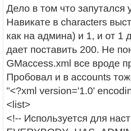
Дело в том что запутался 
Навикате в characters выс
как на админа) и 1, и от 1 
дает поставить 200. Не п
GMaccess.xml все вроде пр
Пробовал и в accounts тож
"<?xml version='1.0' encodin
<list>
<!-- Используется для нас