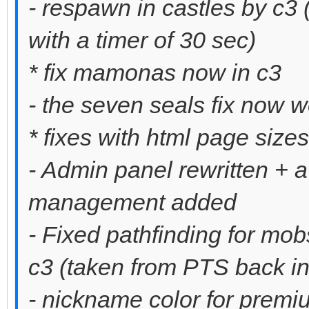
- respawn in castles by c3 
with a timer of 30 sec)
* fix mamonas now in c3
- the seven seals fix now 
* fixes with html page sizes
- Admin panel rewritten + a
management added
- Fixed pathfinding for mo
c3 (taken from PTS back in 
- nickname color for premi