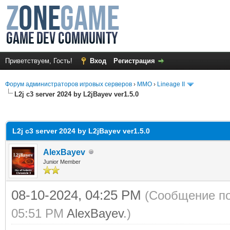
Приветствуем, Гость!
Вход
Регистрация
Форум администраторов игровых серверов
›
MMO
›
Lineage II
L2j c3 server 2024 by L2jBayev ver1.5.0
среднем
L2j c3 server 2024 by L2jBayev ver1.5.0
AlexBayev
Junior Member
08-10-2024, 04:25 PM
(Сообщение по
05:51 PM
AlexBayev
.)