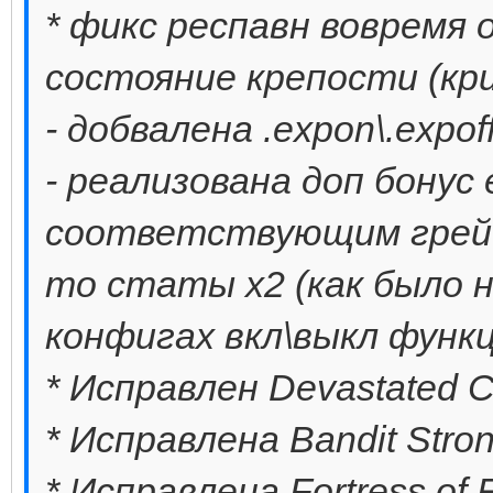
* фикс респавн вовремя 
состояние крепости (кр
- добвалена .expon\.expo
- реализована доп бонус 
соответствующим грейд
то статы х2 (как было н
конфигах вкл\выкл функ
* Исправлен Devastated Ca
* Исправлена Bandit Stron
* Исправлена ​​Fortress of