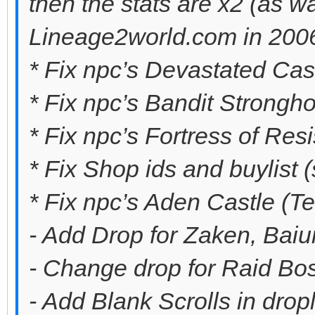
then the stats are x2 (as w
Lineage2world.com in 2006)
* Fix npc’s Devastated Cast
* Fix npc’s Bandit Strongho
* Fix npc’s Fortress of Res
* Fix Shop ids and buylist 
* Fix npc’s Aden Castle (Te
- Add Drop for Zaken, Baiu
- Change drop for Raid Bo
- Add Blank Scrolls in dropl