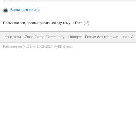
Версия для печати
Пользователи, просматривающие эту тему: 1 Гость(ей)
Контакты
Zone-Game Community
Наверх
Режим без графики
Mark Al
Работает на
MyBB
, © 2002-2026
MyBB Group
.