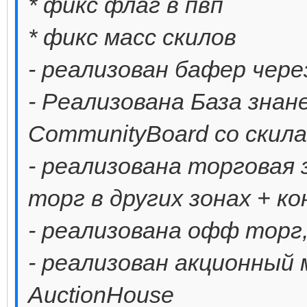
* фикс флаг в пвп
* фикс масс скилов
- реализован бафер чере
- Реализована База знане
CommunityBoard со скил
- реализована торговая 
торг в других зонах + к
- реализована офф торг
- реализован акционный 
AuctionHouse