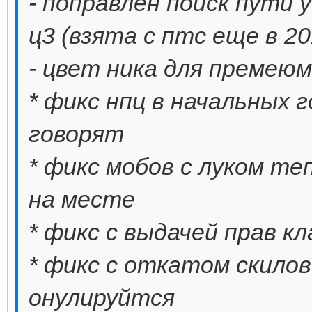
- поправлен поиск пути у
ц3 (взята с птс еще в 2
- цвет ника для премеюм
* фикс нпц в начальных 
говорят
* фикс мобов с луком т
на месте
* фикс с выдачей прав кл
* фикс с откатом скилов
онулируйтся