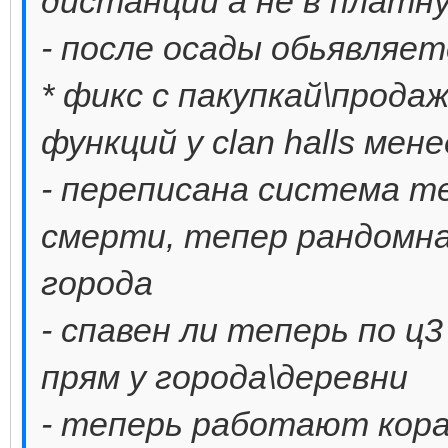
дистанций а не в платну
- после осады обьявляе
* фикс с пакупкай\продаже
функций у clan halls мен
- переписана система те
смерти, тепер рандомн
города
- спавен ли теперь по ц3
прям у города\деревни
- теперь работают кор