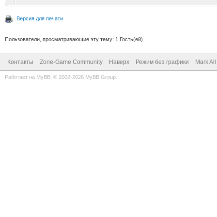
Версия для печати
Пользователи, просматривающие эту тему: 1 Гость(ей)
Контакты
Zone-Game Community
Наверх
Режим без графики
Mark Al
Работает на
MyBB
, © 2002-2026
MyBB Group
.