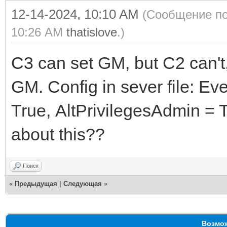
12-14-2024, 10:10 AM
(Сообщение по
10:26 AM
thatislove
.)
C3 can set GM, but C2 can't,
GM. Config in sever file: 
True, AltPrivilegesAdmin = 
about this??
Поиск
«
Предыдущая
|
Следующая
»
Возмож