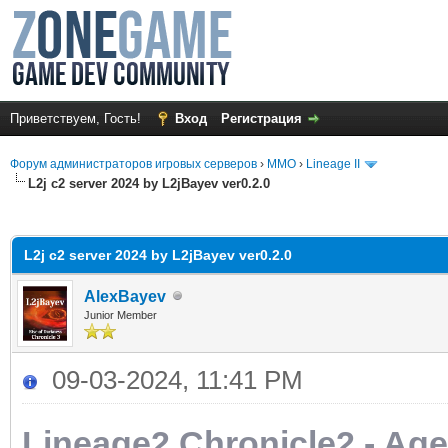
Приветствуем, Гость!
Вход
Регистрация
Форум администраторов игровых серверов
›
MMO
›
Lineage II
L2j c2 server 2024 by L2jBayev ver0.2.0
среднем
L2j c2 server 2024 by L2jBayev ver0.2.0
AlexBayev
Junior Member
09-03-2024, 11:41 PM
Lineage2 Chronicle2 - Age