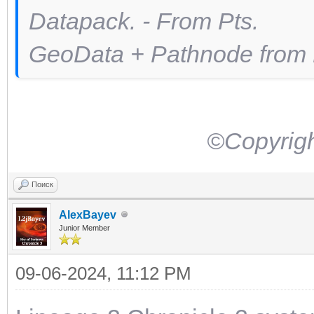
Datapack. - From Pts.
GeoData + Pathnode fro
©Copyrigh
Поиск
AlexBayev
Junior Member
09-06-2024, 11:12 PM