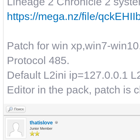
Lineage 2 Chronicle 2 syste
https://mega.nz/file/qckE
Patch for win xp,win7-win10
Protocol 485.
Default L2ini ip=127.0.0.1 L
Editor in the pack, patch is c
Поиск
thatislove
Junior Member