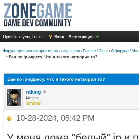
Приветствуем, Гость!
Вход
Регистрация
Форум администраторов игровых серверов
›
Разное / Other
›
О форуме / Abo
Бан по ip-адресу. Что я такого натворил то?
среднем
Бан по ip-адресу. Что я такого натворил то?
ntking
Member
10-28-2024, 05:42 PM
У меня дома "белый" ip и 