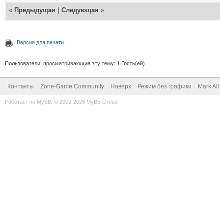
«
Предыдущая
|
Следующая
»
Версия для печати
Пользователи, просматривающие эту тему: 1 Гость(ей)
Контакты
Zone-Game Community
Наверх
Режим без графики
Mark Al
Работает на
MyBB
, © 2002-2026
MyBB Group
.