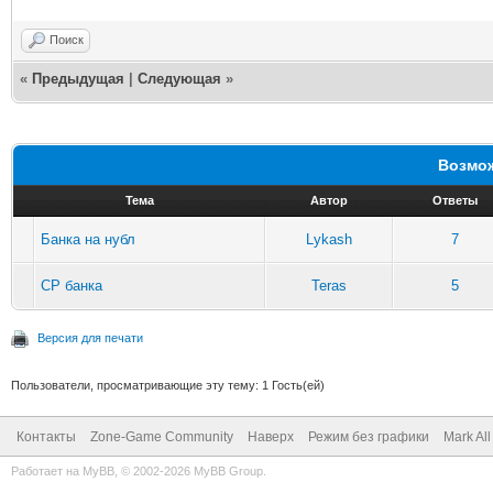
Поиск
«
Предыдущая
|
Следующая
»
Возмож
Тема
Автор
Ответы
Банка на нубл
Lykash
7
CP банка
Teras
5
Версия для печати
Пользователи, просматривающие эту тему: 1 Гость(ей)
Контакты
Zone-Game Community
Наверх
Режим без графики
Mark Al
Работает на
MyBB
, © 2002-2026
MyBB Group
.