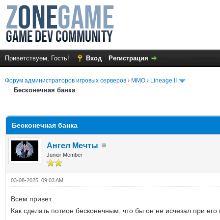
Приветствуем, Гость!
Вход
Регистрация
Форум администраторов игровых серверов
›
MMO
›
Lineage II
Бесконечная банка
среднем
Бесконечная банка
Ангел Мечты
Junior Member
03-08-2025, 09:03 AM
Всем привет.
Как сделать потион бесконечным, что бы он не исчезал при ег