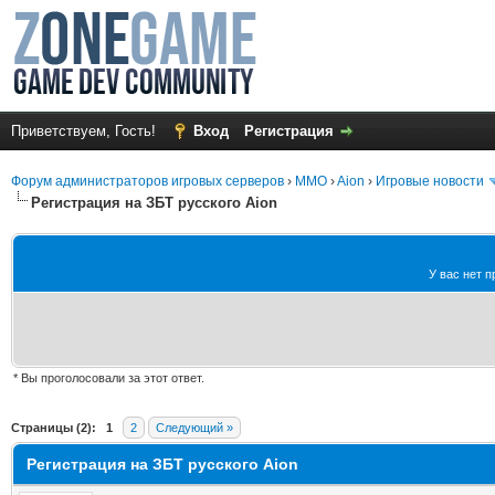
Приветствуем, Гость!
Вход
Регистрация
Форум администраторов игровых серверов
›
MMO
›
Aion
›
Игровые новости
Регистрация на ЗБТ русского Aion
У вас нет п
* Вы проголосовали за этот ответ.
среднем
Страницы (2):
1
2
Следующий »
Регистрация на ЗБТ русского Aion