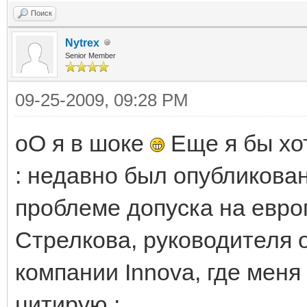
Поиск
Nytrex
Senior Member
09-25-2009, 09:28 PM
оО я в шоке
Еще я бы хо
: недавно был опубликов
проблеме допуска на евр
Стрелкова, руководителя 
компании Innova, где мен
цитирую :