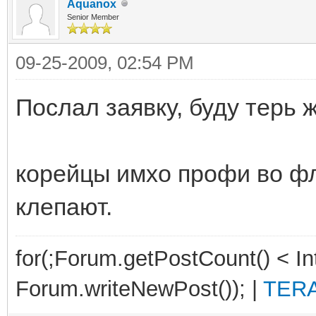
Aquanox
Senior Member
09-25-2009, 02:54 PM
Послал заявку, буду терь 
корейцы имхо профи во ф
клепают.
for(;Forum.getPostCount() < 
Forum.writeNewPost()); |
TERA