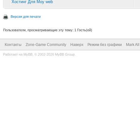
Хостинг Для Moy web
Версия для печати
Пользователи, просматривающие эту тему: 1 Гость(ей)
Контакты
Zone-Game Community
Наверх
Режим без графики
Mark Al
Работает на
MyBB
, © 2002-2026
MyBB Group
.