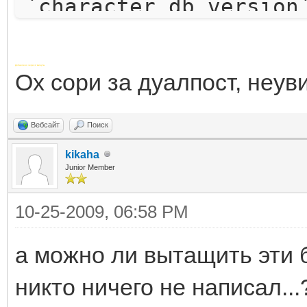
`character_db_version
but expected have
`required_8596_01_cha
Добавлено через 2 минуты
Ох сори за дуалпост, неу
records in `character
Вебсайт
Поиск
kikaha
Junior Member
10-25-2009, 06:58 PM
а можно ли вытащить эти 
никто ничего не написал...