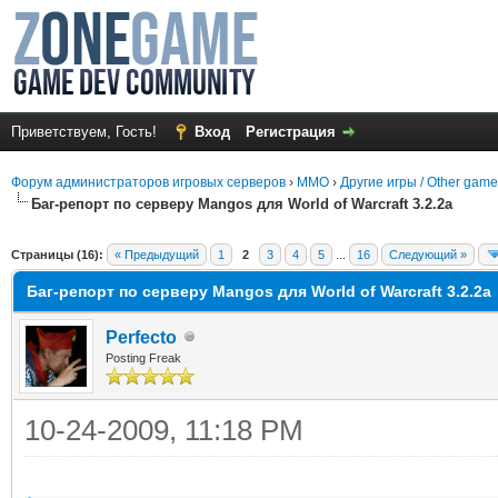
Приветствуем, Гость!
Вход
Регистрация
Форум администраторов игровых серверов
›
MMO
›
Другие игры / Other gam
Баг-репорт по серверу Mangos для World of Warcraft 3.2.2a
среднем
Страницы (16):
« Предыдущий
1
2
3
4
5
...
16
Следующий »
Баг-репорт по серверу Mangos для World of Warcraft 3.2.2a
Perfecto
Posting Freak
10-24-2009, 11:18 PM