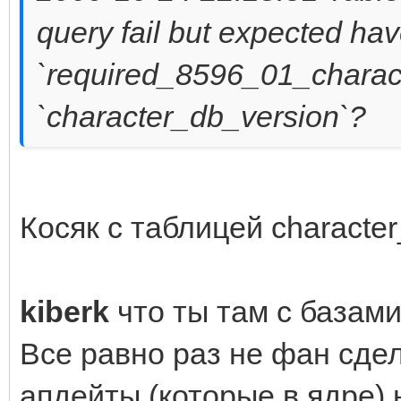
query fail but expected ha
`required_8596_01_charact
`character_db_version`?
Косяк с таблицей character
kiberk
что ты там с базами
Все равно раз не фан сдел
апдейты (которые в ядре)