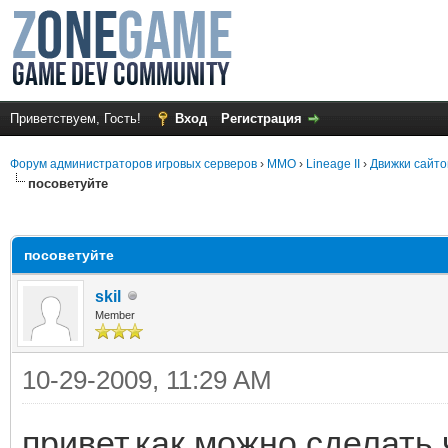
Приветствуем, Гость!
Вход
Регистрация
Форум администраторов игровых серверов
›
MMO
›
Lineage II
›
Движки сайто
посоветуйте
среднем
посоветуйте
skil
Member
10-29-2009, 11:29 AM
привет,как можно сделать 