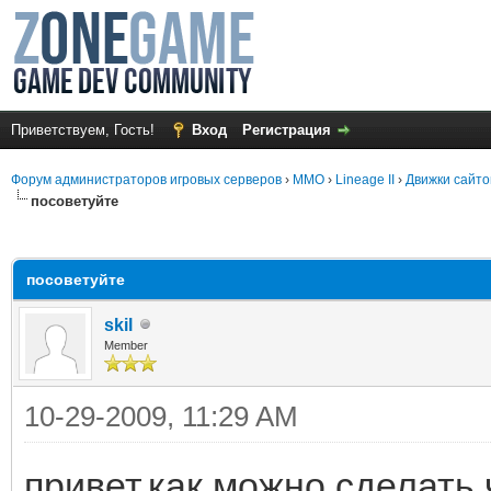
Приветствуем, Гость!
Вход
Регистрация
Форум администраторов игровых серверов
›
MMO
›
Lineage II
›
Движки сайто
посоветуйте
среднем
посоветуйте
skil
Member
10-29-2009, 11:29 AM
привет,как можно сделать 