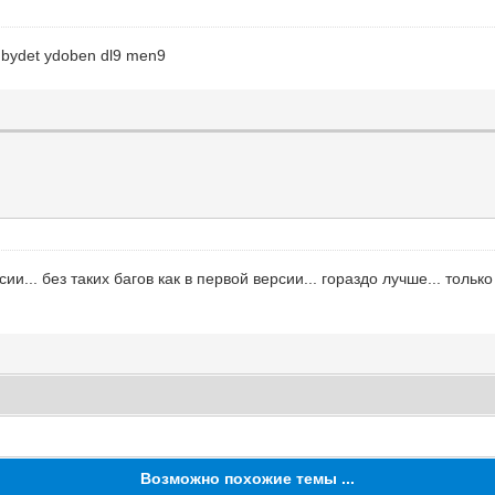
ui bydet ydoben dl9 men9
ии... без таких багов как в первой версии... гораздо лучше... толь
Возможно похожие темы ...