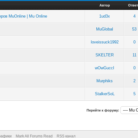
Автор
Отве
ров MuOnline | Mu Online
1ud3x
4
MuGlobal
53
loveissuck1992
0
SKELTER
11
wOwGuccI
0
Murphiks
2
StalkerSoL
5
Перейти к форуму:
рафики
Mark All Forums Read
RSS канал