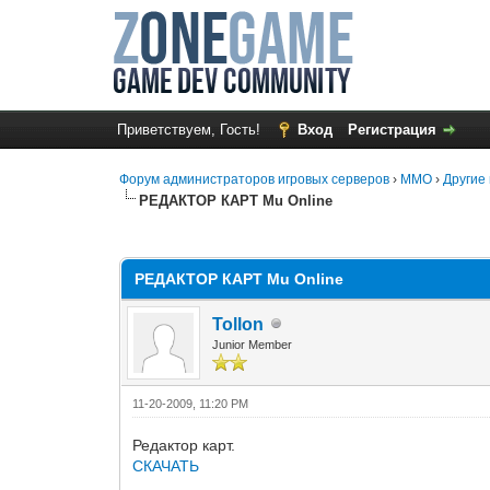
Приветствуем, Гость!
Вход
Регистрация
Форум администраторов игровых серверов
›
MMO
›
Другие 
РЕДАКТОР КАРТ Mu Online
0 Голос(ов) - 0 в среднем
1
2
3
4
5
РЕДАКТОР КАРТ Mu Online
Tollon
Junior Member
11-20-2009, 11:20 PM
Редактор карт.
СКАЧАТЬ