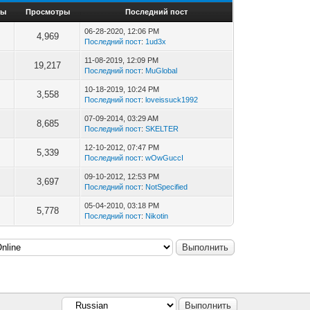
ты
Просмотры
Последний пост
06-28-2020, 12:06 PM
4,969
Последний пост
:
1ud3x
11-08-2019, 12:09 PM
19,217
Последний пост
:
MuGlobal
10-18-2019, 10:24 PM
3,558
Последний пост
:
loveissuck1992
07-09-2014, 03:29 AM
8,685
Последний пост
:
SKELTER
12-10-2012, 07:47 PM
5,339
Последний пост
:
wOwGuccI
09-10-2012, 12:53 PM
3,697
Последний пост
:
NotSpecified
05-04-2010, 03:18 PM
5,778
Последний пост
:
Nikotin