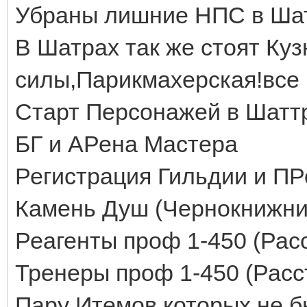
Убраны лишние НПС в Ша
В Шатрах так же стоят Куз
силы,Парикмахерская!все 
Старт Персонажей в Шаттр
БГ и АРена Мастера
Регистрация Гильдии и П
Камень Душ (Чернокнижник
Реагенты проф 1-450 (Рас
Тренеры проф 1-450 (Расс
Пару Итемов которых не б