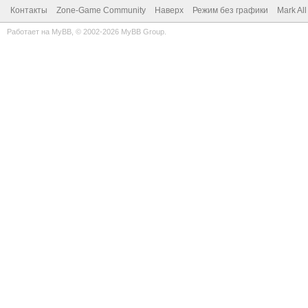
Контакты
Zone-Game Community
Наверх
Режим без графики
Mark Al
Работает на
MyBB
, © 2002-2026
MyBB Group
.