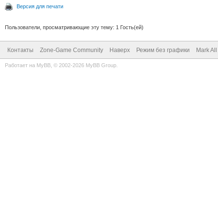
Версия для печати
Пользователи, просматривающие эту тему: 1 Гость(ей)
Контакты
Zone-Game Community
Наверх
Режим без графики
Mark Al
Работает на
MyBB
, © 2002-2026
MyBB Group
.