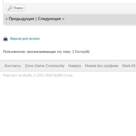
Поиск
«
Предыдущая
|
Следующая
»
Версия для печати
Пользователи, просматривающие эту тему: 1 Гость(ей)
Контакты
Zone-Game Community
Наверх
Режим без графики
Mark Al
Работает на
MyBB
, © 2002-2026
MyBB Group
.