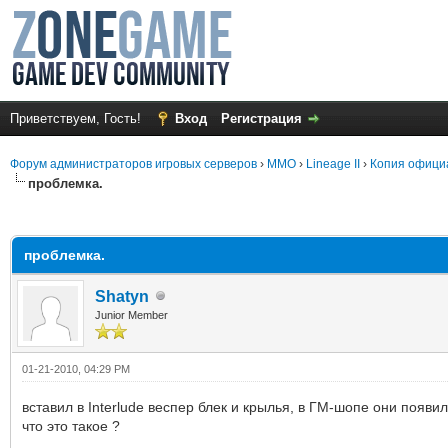
Приветствуем, Гость!
Вход
Регистрация
Форум администраторов игровых серверов
›
MMO
›
Lineage II
›
Копия офици
проблемка.
среднем
проблемка.
Shatyn
Junior Member
01-21-2010, 04:29 PM
вставил в Interlude веспер блек и крылья, в ГМ-шопе они появи
что это такое ?