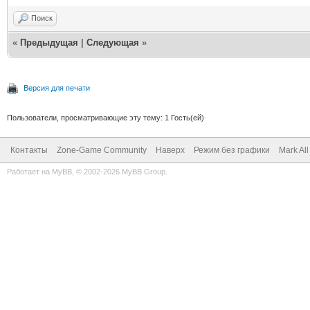
Поиск
«
Предыдущая
|
Следующая
»
Версия для печати
Пользователи, просматривающие эту тему: 1 Гость(ей)
Контакты
Zone-Game Community
Наверх
Режим без графики
Mark Al
Работает на
MyBB
, © 2002-2026
MyBB Group
.