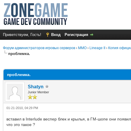
Приветствуем, Гость!
Вход
Регистрация
Форум администраторов игровых серверов
›
MMO
›
Lineage II
›
Копия офици
проблемка.
среднем
проблемка.
Shatyn
Junior Member
01-21-2010, 04:29 PM
вставил в Interlude веспер блек и крылья, в ГМ-шопе они появи
что это такое ?