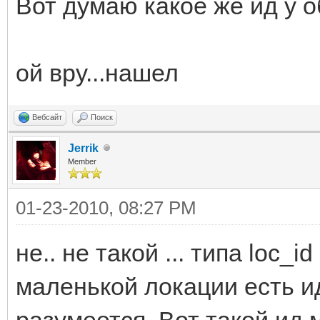
Вот думаю какое же ид у об
ой вру...нашел
Вебсайт
Поиск
Jerrik
Member
01-23-2010, 08:27 PM
не.. не такой ... типа loc_id
маленькой локации есть ид
разумеется. Вот такой ид 