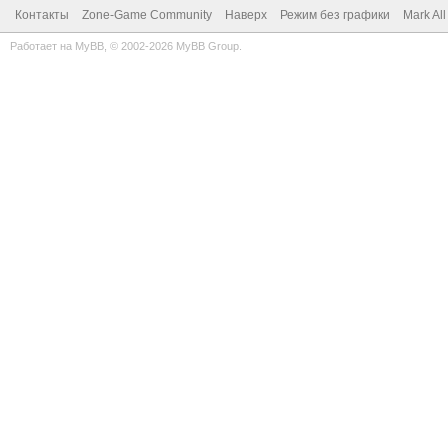
Контакты
Zone-Game Community
Наверх
Режим без графики
Mark Al
Работает на
MyBB
, © 2002-2026
MyBB Group
.