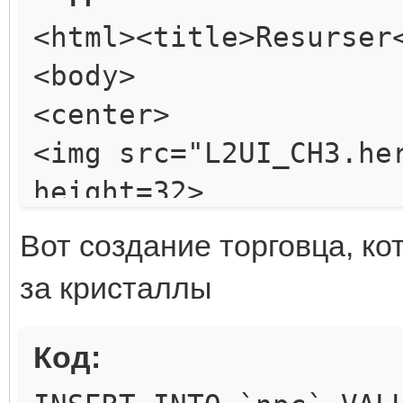
<html><title>Resurser
<!-- Animal Bone --
<body>
<item id="2">
<center>
<ingredient id="57"
<img src="L2UI_CH3.he
<production id="187
height=32>
</item>
</center>
Вот создание торговца, ко
<br>
за кристаллы
<!-- Animal Skin --
<center>
<item id="3">
<table width=270>
Код:
<ingredient id="57"
<tr><td align=center 