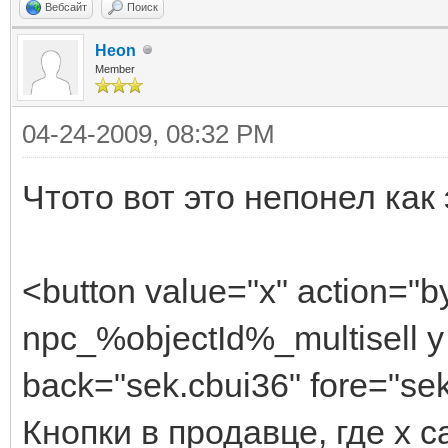
Вебсайт
Поиск
Heon
Member
04-24-2009, 08:32 PM
Чтото вот это непонел как
<button value="x" action="b
npc_%objectId%_multisell y
back="sek.cbui36" fore="se
Кнопки в продавце, где х 