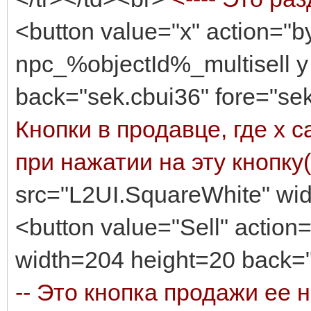
<button value="x" action="b
npc_%objectId%_multisell y
back="sek.cbui36" fore="se
Кнопки в продавце, где х с
при нажатии на эту кнопку(в m
src="L2UI.SquareWhite" wid
<button value="Sell" actio
width=204 height=20 back="
-- Это кнопка продажи ее н