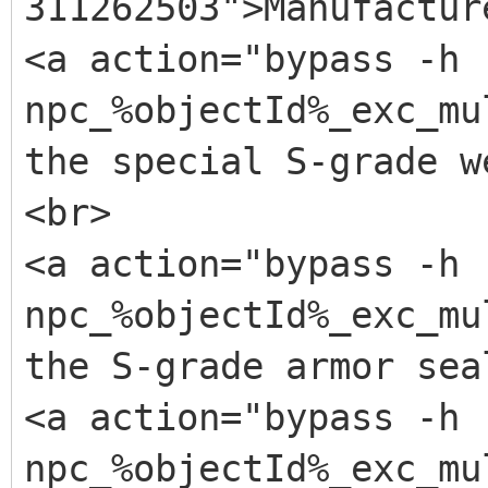
311262503">Manufactur
<a action="bypass -h
<!-- Suede -->
npc_%objectId%_exc_mu
<item id="9">
the special S-grade w
<ingredient id="57"
<br>
<production id="186
<a action="bypass -h
</item>
npc_%objectId%_exc_mu
<!-- Braided Hemp -
the S-grade armor sea
<item id="10">
<a action="bypass -h
<ingredient id="57"
npc_%objectId%_exc_mu