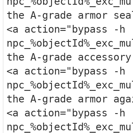
npc_%objectId%_exc_mu
<ingredient id="57"
the A-grade armor sea
<production id="187
<a action="bypass -h
</item>
npc_%objectId%_exc_mu
the A-grade accessory
<!-- Cokes -->
<a action="bypass -h
<item id="13">
npc_%objectId%_exc_mu
<ingredient id="57"
the A-grade armor aga
<production id="187
<a action="bypass -h
</item>
npc_%objectId%_exc_mu