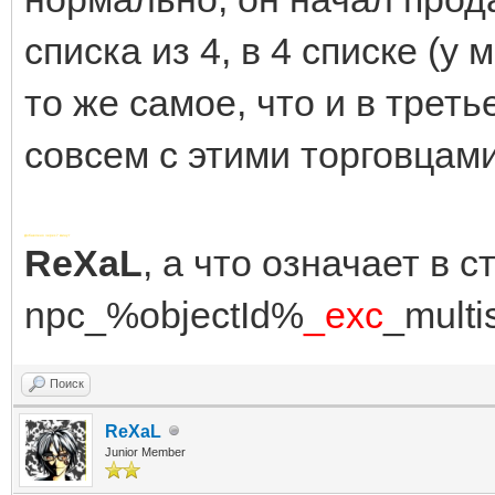
<item id="19">
списка из 4, в 4 списке (у
<ingredient id="57"
то же самое, что и в третье
<production id="404
совсем с этими торговцами
</item>
<!-- Mold Lubricant
Добавлено через 7 минут
ReXaL
, а что означает в с
<item id="20">
npc_%objectId%
_exc
_multi
<ingredient id="57"
<production id="404
Поиск
</item>
ReXaL
Junior Member