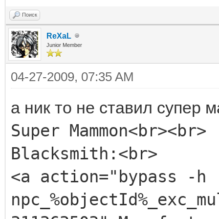
<!-- Varnish -->
<center>
Поиск
<item id="7">
<img src="L2UI_CH3.he
ReXaL
<ingredient id="57"
Junior Member
height=32>
<production id="186
</center>
04-27-2009, 07:35 AM
</item>
</body>
а ник то не ставил супер 
</html>
Super Mammon<br><br>
<!-- Cord -->
<item id="8">
Blacksmith:<br>
<ingredient id="57"
<a action="bypass -h
<production id="188
npc_%objectId%_exc_mu
</item>