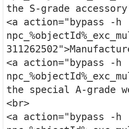
<production id="187
the S-grade accessory
</item>
<a action="bypass -h
npc_%objectId%_exc_mu
<!-- Leather -->
311262502">Manufactur
<item id="11">
<a action="bypass -h
<ingredient id="57"
npc_%objectId%_exc_mu
<production id="188
the special A-grade w
</item>
<br>
<!-- Silver Nugget 
<a action="bypass -h
<item id="12">