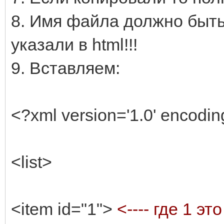
8. Имя файла должно быть 
указали в html!!!
9. Вставляем:
<?xml version='1.0' encoding
<list>
<item id="1">
<---- где 1 э