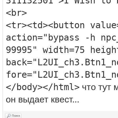
311132501">I Wish to 
</item>
<br>
<!-- Oriharukon Ore
<tr><td><button value
<item id="16">
action="bypass -h npc
<ingredient id="57"
99995" width=75 heigh
<production id="187
back="L2UI_ch3.Btn1_n
</item>
fore="L2UI_ch3.Btn1_n
</body></html>
что тут 
<!-- Metal Hardener
он выдает квест...
<item id="17">
<ingredient id="57"
Поиск