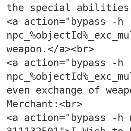
<!-- Mithril Ore --
the special abilities
<item id="14">
<a action="bypass -h
<ingredient id="57"
npc_%objectId%_exc_mu
<production id="187
weapon.</a><br>
</item>
<a action="bypass -h
npc_%objectId%_exc_mu
<!-- Compound Braid
even exchange of weap
<item id="15">
Merchant:<br>
<ingredient id="57"
<a action="bypass -h 
<production id="188