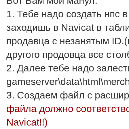
Вот Вам мой манул:
1. Тебе надо создать нпс 
заходишь в Nаvicat в табл
продавца с незанятым ID.
другого продовца все стол
2. Далее тебе надо залес
gameserver\data\html\merc
3. Создаем файл с расши
файла должно соответство
Navicat!!)