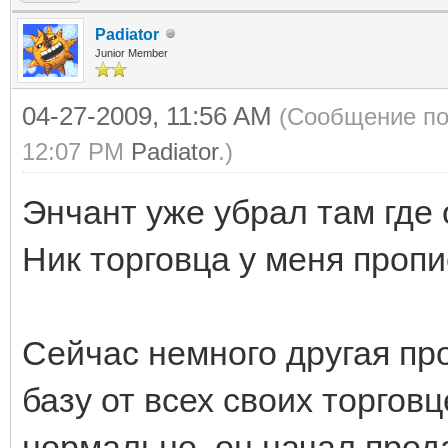
<production id="522
Padiator
Junior Member
</item>
04-27-2009, 11:56 AM
(Сообщение по
12:07 PM
Padiator
.)
<!-- Asofe -->
<item id="18">
Энчант уже убрал там где 
<ingredient id="57"
Ник торговца у меня пропи
<production id="404
</item>
Сейчас немного другая пр
базу от всех своих торгов
<!-- Thons -->
нормально, он начал прода