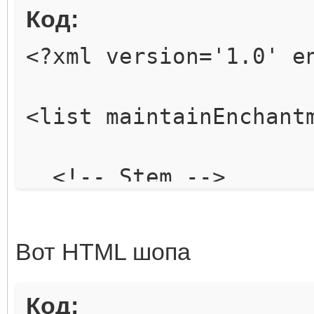
Код:
<?xml version='1.0' e
<list maintainEnchant
<!-- Stem -->
<item id="1">
<ingredient id="57"
Вот HTML шопа
<production id="186
</item>
Код: