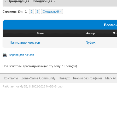
«
Предыдущая
|
Следующая
»
<production id="404
Страницы (3):
1
2
3
Следующий »
</item>
Возмож
Тема
Автор
От
</list>
Написание квестов
Nytrex
Версия для печати
Пользователи, просматривающие эту тему: 1 Гость(ей)
Контакты
Zone-Game Community
Наверх
Режим без графики
Mark Al
Работает на
MyBB
, © 2002-2026
MyBB Group
.