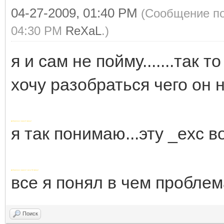
04-27-2009, 01:40 PM
(Сообщение по
<!-- Mold Glue -->
04:30 PM
ReXaL
.)
<item id="21">
я и сам не пойму.......так 
<ingredient id="57"
<production id="403
хочу разобраться чего он н
</item>
Добавлено через 5 минут
я так понимаю...эту _exc 
<!-- Mold Hardener 
<item id="22">
Добавлено через 2 часа 50 минут
все я понял в чем проблема
<ingredient id="57"
<production id="404
Поиск