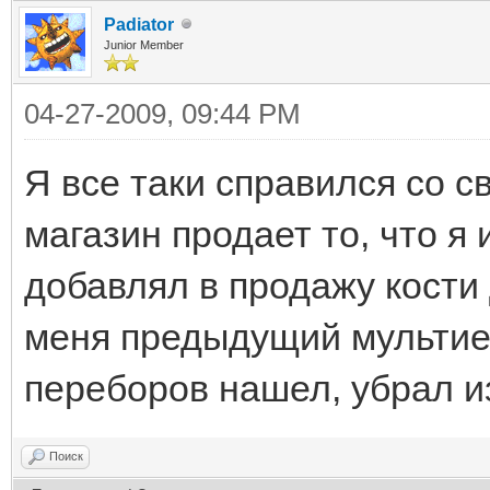
</item>
Padiator
Junior Member
<!-- Stone of Purit
04-27-2009, 09:44 PM
<item id="23">
Я все таки справился со с
<ingredient id="57"
магазин продает то, что я и
<production id="187
добавлял в продажу кости 
</item>
меня предыдущий мультие
переборов нашел, убрал из
<!-- Enria -->
<item id="24">
Поиск
<ingredient id="57"