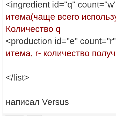
<ingredient id="q" count="w
итема(чаще всего использу
Количество q
<production id="e" count="r
итема, r- количество полу
</list>
написал Versus