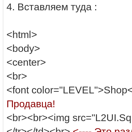
4. Вставляем туда :
<html>
<body>
<center>
<br>
<font color="LEVEL">Shop<
Продавца!
<br><br><img src="L2UI.Sq
</tr></td><br>
<---- Это ра