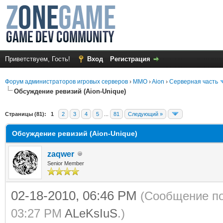
Приветствуем, Гость!
Вход
Регистрация
Форум администраторов игровых серверов
›
MMO
›
Aion
›
Серверная часть
Обсуждение ревизий (Aion-Unique)
Страницы (81):
1
2
3
4
5
...
81
Следующий »
Обсуждение ревизий (Aion-Unique)
zaqwer
Senior Member
02-18-2010, 06:46 PM
(Сообщение по
03:27 PM
ALeKsIuS
.)