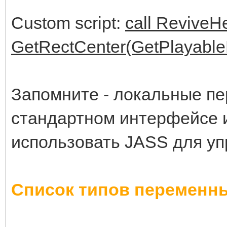
Custom script:
call ReviveH
GetRectCenter(GetPlayableM
Запомните - локальные п
стандартном интерфейсе 
использовать JASS для у
Список типов переменн