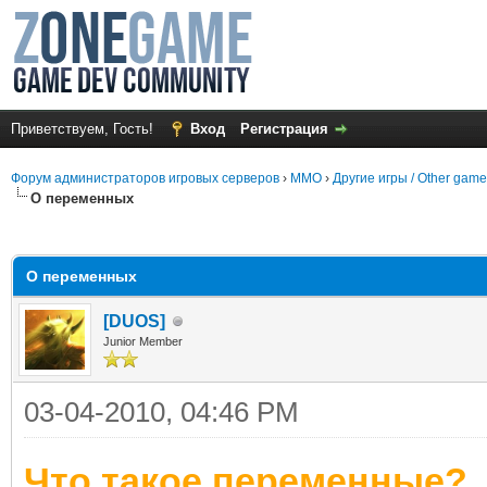
Приветствуем, Гость!
Вход
Регистрация
Форум администраторов игровых серверов
›
MMO
›
Другие игры / Other gam
О переменных
среднем
О переменных
[DUОS]
Junior Member
03-04-2010, 04:46 PM
Что такое переменные?