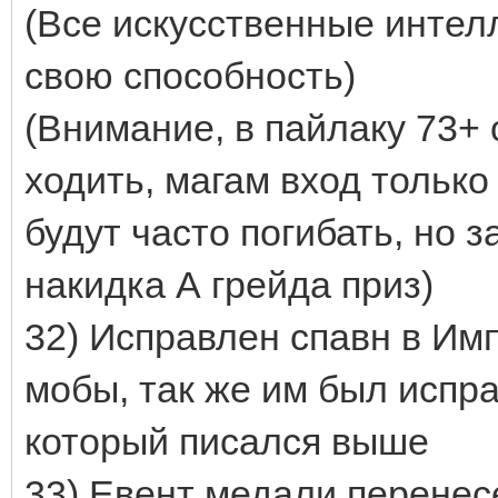
(Все искусственные интел
свою способность)
(Внимание, в пайлаку 73+
ходить, магам вход тольк
будут часто погибать, но з
накидка А грейда приз)
32) Исправлен спавн в Им
мобы, так же им был испр
который писался выше
33) Евент медали перенес