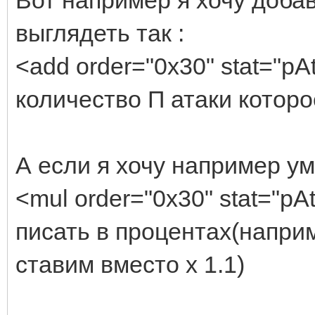
заточке увелечение П 
выглядеть так :
<enchant val='0' orde
<add order="0x30" stat="pAtk
[color=#ff0000]<-- лу
количество П атаки котор
заточке увелечение М 
</for>
А если я хочу например ум
</item>
<mul order="0x30" stat="pAtk
писать в процентах(напри
ставим вместо х 1.1)