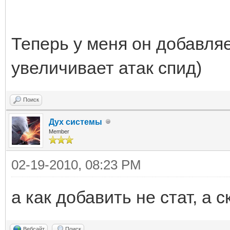
<add val='0' order='0
урона(шипы)[/color]
<set val='379' order=
stat="cAtk" [color=#f
Теперь у меня он добавляе
<add order="0x30" sta
Критического удара[/c
увеличивает атак спид)
<mul order="0x30" sta
<enchant val='0' orde
Поиск
<enchant val='0' orde
Дух системы
Member
</for>
</item>
02-19-2010, 08:23 PM
а как добавить не стат, а 
Вебсайт
Поиск