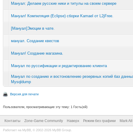
Мануал: Делаем русские ники и титулы на своем сервере
Мануал! Компиляция (Eclipse) сборки Kamael от L2jFree.
[Мануал]Эмоции в чате.
мануал. Создание квестов
Мануал! Создание магазина.
Мануал по руссификации и редактированию клиента
Мануал по созданию и востоновлению резервных копий баз данн
Mysqldump
Версия для печати
Пользователи, просматривающие эту тему: 1 Гость(ей)
Контакты
Zone-Game Community
Наверх
Режим без графики
Mark Al
Работает на
MyBB
, © 2002-2026
MyBB Group
.