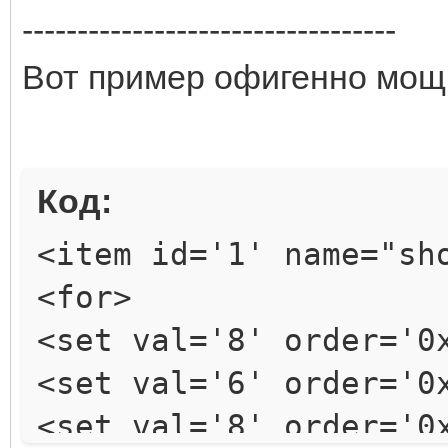
stat="maxHp" [color=#
----------------------------------
количество НР[/color]
Вот пример офигенно мощно
stat="maxMp" [color=#
количество МР[/color]
stat="mAtkSpd" [color
Код:
спид[/color]
<item id='1' name="sh
stat="mDef" [color=#f
<for>
stat="runSpd" [color=
<set val='8' order='0
бега[/color]
<set val='6' order='0
stat="mAtk" [color=#f
<set val='8' order='0
stat="absorbDam" [col