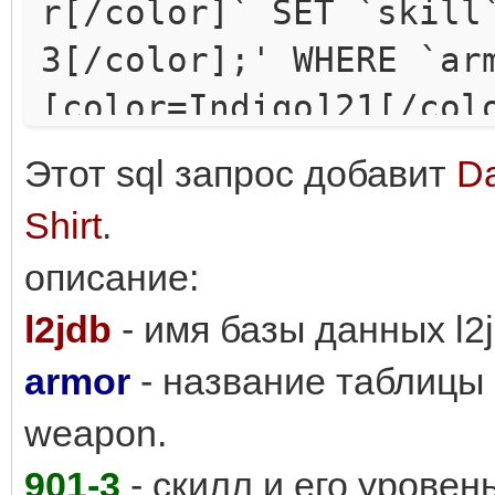
r[/color]` SET `skill
3[/color];' WHERE `ar
[color=Indigo]21[/col
Этот sql запрос добавит
Da
Shirt
.
описание:
l2jdb
- имя базы данных l2j
armor
- название таблицы 
weapon.
901-3
- скилл и его уровень