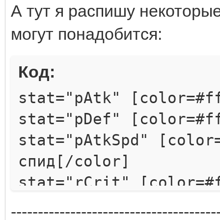
А тут я распишу некоторы
могут понадобится:
Код:
stat="pAtk" [color=#f
stat="pDef" [color=#f
stat="pAtkSpd" [color
спид[/color]
stat="rCrit" [color=#
крита[/color]
--------------------------------------