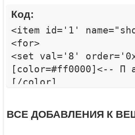
Код:
<item id='1' name="sh
<for>
<set val='8' order='0
[color=#ff0000]<-- П 
[/color]
<set val='6' order='0
[color=#ff0000] <-- М
ВСЕ ДОБАВЛЕНИЯ К ВЕ
параметр) [/color]
<set val='8' order='0