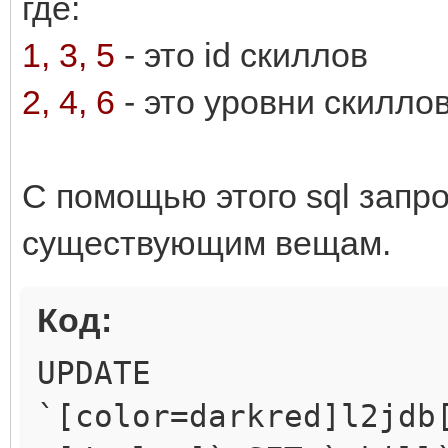
где:
1, 3, 5
- это id скиллов
2, 4, 6
- это уровни скилло
C помощью этого sql запр
существующим вещам.
Код:
UPDATE
`[color=darkred]l2jdb