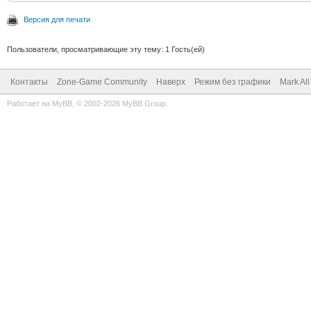
Версия для печати
Пользователи, просматривающие эту тему: 1 Гость(ей)
Контакты
Zone-Game Community
Наверх
Режим без графики
Mark Al
Работает на
MyBB
, © 2002-2026
MyBB Group
.