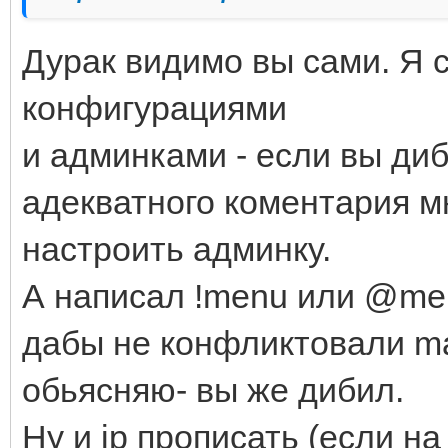
Дурак видимо вы сами. Я
конфигурациями
и админками - если вы диб
адекватного коментария мн
настроить админку.
А написал !menu или @men
дабы не конфликтовали man
обьясняю- вы же дибил.
Ну и ip прописать (если на