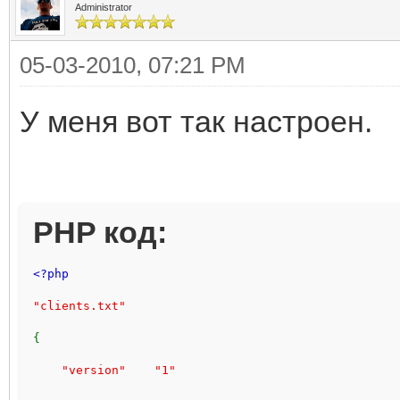
Administrator
"groups"
05-03-2010, 07:21 PM
{
"Admin"    "Serveradmin"
У меня вот так настроен.
                "Immunity"  "Serveradmin"
}
        }
PHP код:
    }
// These are global groups of flags that can be
<?php 
"groups"
"clients.txt"
{
{
"Immunity"
"version"    "1"
{