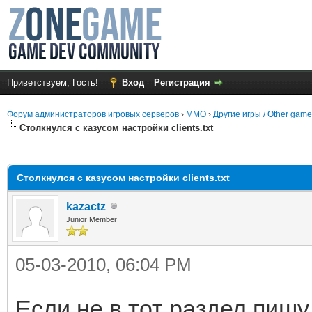
Приветствуем, Гость!
Вход
Регистрация
Форум администраторов игровых серверов
›
MMO
›
Другие игры / Other gam
Столкнулся с казусом настройки clients.txt
среднем
Столкнулся с казусом настройки clients.txt
kazactz
Junior Member
05-03-2010, 06:04 PM
Если не в тот раздел пишу