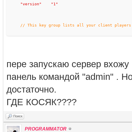
"version"    "1"
// This key group lists all your client players
"players"
{
// This must be a unique client name
пере запускаю сервер вхожу
"ProroK"
панель командой "admin" . Н
{
достаточно.
// Client real name
ГДЕ КОСЯК????
"name"    "ProroK"
// IP address for client
Поиск
"ip"    "10.49.120.1"
PROGRAMMATOR
// These are personal access flags for 