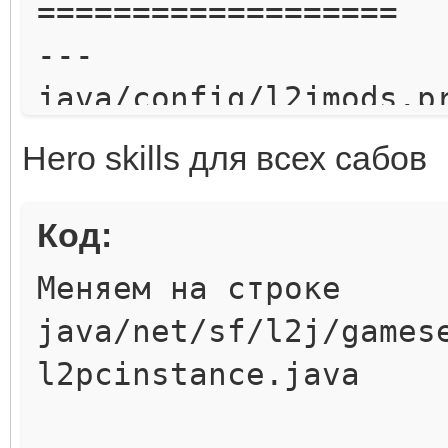
===================
---
java/config/l2jmods
1791)
Hero skills для всех сабов
+++ java/config/l2j
copy)
Код:
@@ -138,3 +138,13 @@
Меняем на строке
# ex.: 1;2;3;4;5;6
java/net/sf/l2j/games
# no ";" at the start
l2pcinstance.java
TvTEventDoorsCloseOpe
+