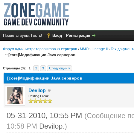
Приветствуем, Гость!
Вход
Регистрация
Форум администраторов игровых серверов
›
MMO
›
Lineage II
›
Тех-документ
[core]Модификации Java серверов
среднем
Страницы (3):
1
2
3
Следующий »
[core]Модификации Java серверов
Devilop
Posting Freak
05-31-2010, 10:55 PM
(Сообщение по
10:58 PM
Devilop
.)