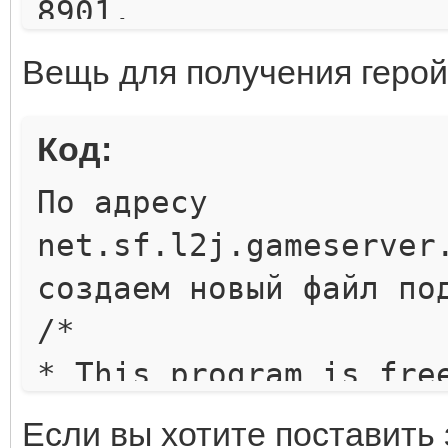
8901.
+#-------------------
public void setHero(b
Вещь для получения герой
-----------------
{
+# L2J Banking
if (hero && _baseClas
Код:
Sy
{
По адресу
for (L2Skill s : Hero
net.sf.l2j.gameserver
+#-------------------
addSkill(s, false); /
создаем новый файл по
-----------------
database
/*
+# To enable banking 
}
* This program is fre
true, default is fals
else
redistribute it and/o
+BankingEnabled = fal
Если вы хотите поставить
{