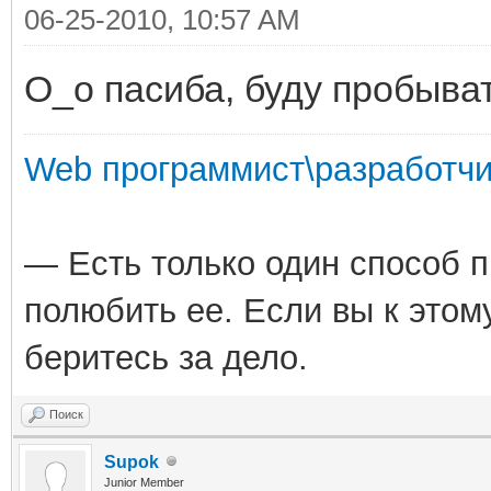
+ PK_A
06-25-2010, 10:57 AM
Integer.parseInt(L2JM
-- KAMAELS
О_о пасиба, буду пробыват
mount3", "1500"));
-- 123=Male Soldier |
+ PK_A
125=Trooper | 126=War
Web программист\разработчи
Integer.parseInt(L2JM
-- 127=Berserker | 12
mount4", "2500"));
129=Female Soul Break
— Есть только один способ 
+ PK_A
-- 131=Doombringer | 
полюбить ее. Если вы к этом
Integer.parseInt(L2JM
133=Female Soul Hound
беритесь за дело.
mount5", "5000"));
-- 135=Inspector | 13
Поиск
NONE (Shield)
Supok
TITLE_COLOR_FOR_PK_AM
SWORD
Junior Member