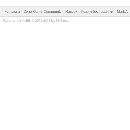
Контакты
Zone-Game Community
Наверх
Режим без графики
Mark Al
Работает на
MyBB
, © 2002-2026
MyBB Group
.