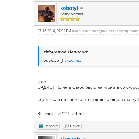
xobotyi
Senior Member
07-18-2010, 07:04 PM
(Сообщение последний раз редактировалос
zirkaroman Написал:
ок лови ))
скачать
:jack:
САДИСТ! блин а слабо было на чтонить со скоро
Добавлено через 35 минут
слуш, если не сложно, то отдельно еще папочку te
Bloomers --> ??? --> Profit
Вебсайт
Поиск