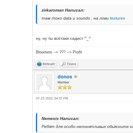
zirkaroman Написал:
там токо data и sounds , на лови
textures
ну, ну ты всетаки садист ^_^
Bloomers --> ??? --> Profit
Вебсайт
Поиск
donos
Member
07-22-2010, 04:37 PM
Nemesis Написал:
Ребят для особо непонятливых обьясните к