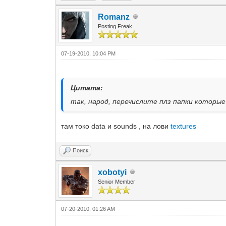
Romanz
Posting Freak
07-19-2010, 10:04 PM
Цитата:
так, народ, перечислите плз папки которые 
там токо data и sounds , на лови
textures
Поиск
xobotyi
Senior Member
07-20-2010, 01:26 AM