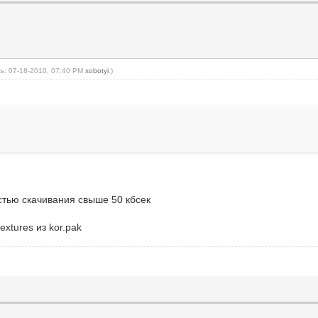
ь: 07-18-2010, 07:40 PM
xobotyi
.)
стью скачивания свыше 50 кбсек
xtures из kor.pak