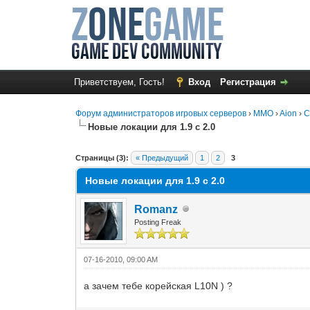
Приветствуем, Гость!
Вход
Регистрация
Форум администраторов игровых серверов
›
MMO
›
Aion
›
С
Новые локации для 1.9 с 2.0
0 Голос(ов) - 0 в среднем
1
2
3
4
5
Страницы (3):
« Предыдущий
1
2
3
Новые локации для 1.9 с 2.0
Romanz
Posting Freak
07-16-2010, 09:00 AM
а зачем тебе корейская L10N ) ?