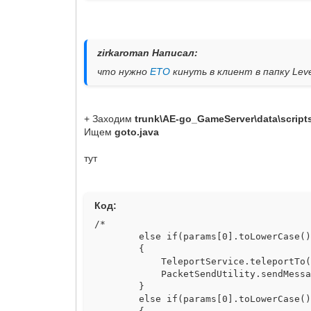
zirkaroman Написал:
что нужно
ЕТО
кинуть в клиент в папку Lev
+ Заходим
trunk\AE-go_GameServer\data\scrip
Ищем
goto.java
тут
Код:
/*
else if(params[0].toLowerCase().e
{
TeleportService.teleportTo(admin
PacketSendUtility.sendMessage(ad
}
else if(params[0].toLowerCase().e