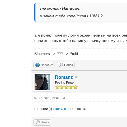
zirkaroman Написал:
а зачем тебе корейская L10N ) ?
а я понял почему логин экран черный на всех ре
если хочешь я тебе напишу в личку почему и ты 
Bloomers --> ??? --> Profit
Вебсайт
Поиск
Romanz
Posting Freak
07-18-2010, 07:01 PM
ок лови ))
скачать
вся папка
Поиск