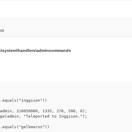
els
ts\system\handlers\admincommands
quals("inggison"))
, 210050000, 1335, 276, 590, 0);
min, "Teleported to Inggison.");
quals("gelkmaros"))