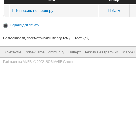
1 Вопросик по серверу
HoNaR
Версия для печати
Пользователи, просматривающие эту тему: 1 Гость(ей)
Контакты
Zone-Game Community
Наверх
Режим без графики
Mark Al
Работает на
MyBB
, © 2002-2026
MyBB Group
.