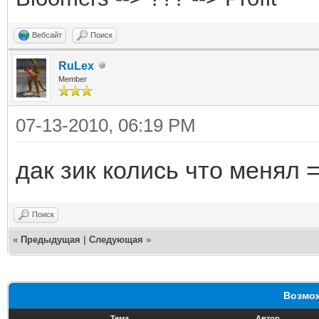
Вебсайт
Поиск
RuLex
Member
07-13-2010, 06:19 PM
дак зик колись что менял =
Поиск
«
Предыдущая
|
Следующая
»
Возмож
Тема
Автор