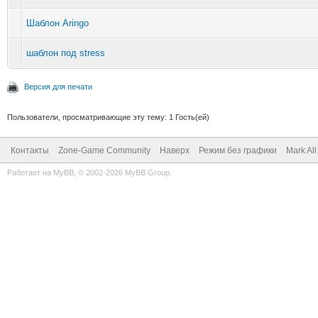
Шаблон Aringo
шаблон под stress
Версия для печати
Пользователи, просматривающие эту тему: 1 Гость(ей)
Контакты
Zone-Game Community
Наверх
Режим без графики
Mark Al
Работает на
MyBB
, © 2002-2026
MyBB Group
.