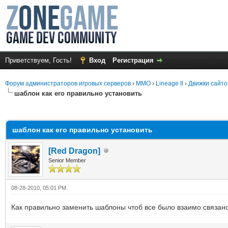
Приветствуем, Гость!
Вход
Регистрация
Форум администраторов игровых серверов
›
MMO
›
Lineage II
›
Движки сайто
шаблон как его правильно установить
среднем
шаблон как его правильно установить
[Red Dragon]
Senior Member
08-28-2010, 05:01 PM
Как правильно заменить шаблоны чтоб все было взаимо связан