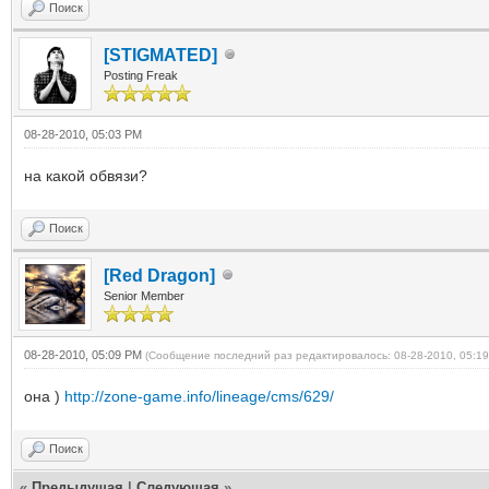
Поиск
[STIGMATED]
Posting Freak
08-28-2010, 05:03 PM
на какой обвязи?
Поиск
[Red Dragon]
Senior Member
08-28-2010, 05:09 PM
(Сообщение последний раз редактировалось: 08-28-2010, 05:1
она )
http://zone-game.info/lineage/cms/629/
Поиск
«
Предыдущая
|
Следующая
»