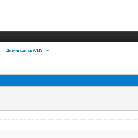
 II
›
Движки сайтов (CMS)