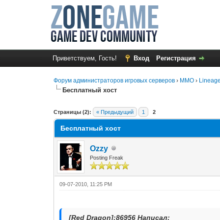
Приветствуем, Гость!
Вход
Регистрация
Форум администраторов игровых серверов
›
MMO
›
Lineage
Бесплатный хост
0 Голос(ов) - 0 в среднем
1
2
3
4
5
Страницы (2):
« Предыдущий
1
2
Бесплатный хост
Ozzy
Posting Freak
09-07-2010, 11:25 PM
[Red Dragon];86956 Написал: