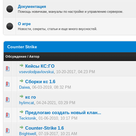
Документация
Помощь новичкам, мануалы по настройке и управлению сервером.
О игре
Новости, секреты, статьи и еще много вкусностей.
Counter Strike
Обсуждение
/
Автор
Кейсы КС:ГО
0 голос(ов) - 0 из 5 в среднем
1
2
3
4
5
vsevolodpavlovskui
,
10-20-2017, 04:23 PM
Сборки кс 1.6
0 голос(ов) - 0 из 5 в среднем
1
2
3
4
5
Daiwa
,
06-03-2019, 08:32 PM
кс го
0 голос(ов) - 0 из 5 в среднем
1
2
3
4
5
hylimcat
,
04-24-2021, 03:29 PM
Предлогаю создать новый клан...
1 голос(ов) - 5 из 5 в среднем
1
2
3
4
5
Tecktonik
,
01-06-2010, 10:17 PM
Counter-Strike 1.6
0 голос(ов) - 0 из 5 в среднем
1
2
3
4
5
Brightwell
,
07-19-2017, 10:21 AM