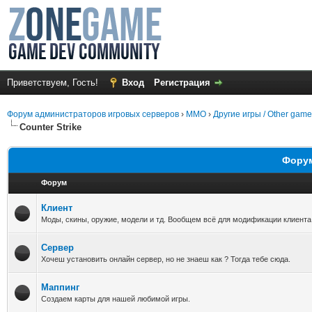
Приветствуем, Гость!
Вход
Регистрация
Форум администраторов игровых серверов
›
MMO
›
Другие игры / Other gam
Counter Strike
Форумы
Форум
Клиент
Моды, скины, оружие, модели и тд. Вообщем всё для модификации клиента,
Сервер
Хочеш установить онлайн сервер, но не знаеш как ? Тогда тебе сюда.
Маппинг
Создаем карты для нашей любимой игры.