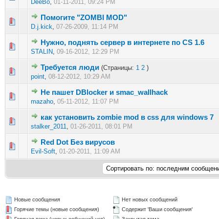
DeeBo
,
01-11-2011, 09:24 PM
Помогите "ZOMBI MOD"
0 голос(ов) - 0 из 5 в среднем
1
2
3
4
5
D.j.kick
,
07-26-2009, 11:14 PM
Нужно, поднять сервер в интернете по CS 1.6
0 голос(ов) - 0 из 5 в среднем
1
2
3
4
5
STALIN
,
09-16-2012, 12:29 PM
Требуется люди
(Страницы:
1
2
)
0 голос(ов) - 0 из 5 в среднем
1
2
3
4
5
point
,
08-12-2012, 10:29 AM
Не пашет DBlocker и smac_wallhack
0 голос(ов) - 0 из 5 в среднем
1
2
3
4
5
mazaho
,
05-11-2012, 11:07 PM
как установить zombie mod в css для windows 7
0 голос(ов) - 0 из 5 в среднем
1
2
3
4
5
stalker_2011
,
01-26-2011, 08:01 PM
Red Dot Без вирусов
0 голос(ов) - 0 из 5 в среднем
1
2
3
4
5
Evil-Soft
,
01-20-2011, 11:09 AM
Новые сообщения
Нет новых сообщений
Горячие темы (новые сообщения)
Содержит 'Ваши сообщения'