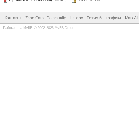
Горячая тема (новых ообщений нет)
Закрытая тема
Контакты
Zone-Game Community
Наверх
Режим без графики
Mark Al
Работает на
MyBB
, © 2002-2026
MyBB Group
.