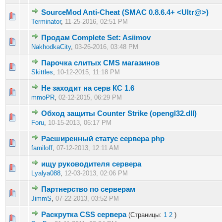
SourceMod Anti-Cheat (SMAC 0.8.6.4+ <Ultr@>)
0 голос(ов) - 0 из 5 в среднем
1
2
3
4
5
Terminator
,
11-25-2016, 02:51 PM
Продам Complete Set: Asiimov
1 голос(ов) - 5 из 5 в среднем
1
2
3
4
5
NakhodkaCity
,
03-26-2016, 03:48 PM
Парочка слитых CMS магазинов
1 голос(ов) - 5 из 5 в среднем
1
2
3
4
5
Skittles
,
10-12-2015, 11:18 PM
Не заходит на серв КС 1.6
0 голос(ов) - 0 из 5 в среднем
1
2
3
4
5
mmoPR
,
02-12-2015, 06:29 PM
Обход защиты Counter Strike (opengl32.dll)
0 голос(ов) - 0 из 5 в среднем
1
2
3
4
5
Foru
,
10-15-2013, 06:17 PM
Расширенный статус сервера php
0 голос(ов) - 0 из 5 в среднем
1
2
3
4
5
familoff
,
07-12-2013, 12:11 AM
ищу руководителя сервера
0 голос(ов) - 0 из 5 в среднем
1
2
3
4
5
Lyalya088
,
12-03-2013, 02:06 PM
Партнерство по серверам
0 голос(ов) - 0 из 5 в среднем
1
2
3
4
5
JimmS
,
07-22-2013, 03:52 PM
Раскрутка CSS сервера
(Страницы:
1
2
)
0 голос(ов) - 0 из 5 в среднем
1
2
3
4
5