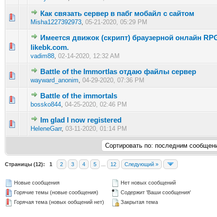
Как связать сервер в пабг мобайл с сайтом
0 голос(ов) - 0 из 5 в среднем
1
2
3
4
5
Misha1227392973
,
05-21-2020, 05:29 PM
Имеется движок (скрипт) браузерной онлайн RP
0 голос(ов) - 0 из 5 в среднем
1
2
3
4
5
likebk.com.
vadim88
,
02-14-2020, 12:32 AM
Battle of the Immortlas отдаю файлы сервер
0 голос(ов) - 0 из 5 в среднем
1
2
3
4
5
wayward_anonim
,
04-29-2020, 07:36 PM
Battle of the immortals
0 голос(ов) - 0 из 5 в среднем
1
2
3
4
5
bossko844
,
04-25-2020, 02:46 PM
Im glad I now registered
0 голос(ов) - 0 из 5 в среднем
1
2
3
4
5
HeleneGarr
,
03-11-2020, 01:14 PM
Страницы (12):
1
2
3
4
5
...
12
Следующий »
Новые сообщения
Нет новых сообщений
Горячие темы (новые сообщения)
Содержит 'Ваши сообщения'
Горячая тема (новых ообщений нет)
Закрытая тема