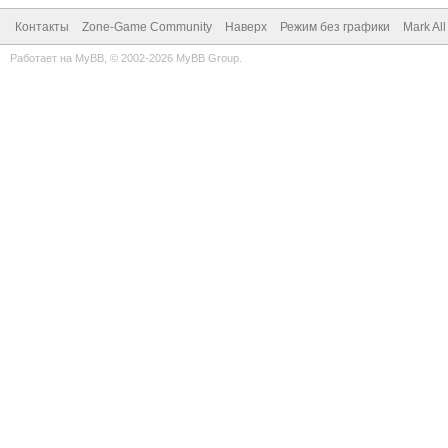
Контакты
Zone-Game Community
Наверх
Режим без графики
Mark Al
Работает на
MyBB
, © 2002-2026
MyBB Group
.