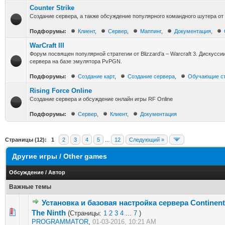
Counter Strike
Создание сервера, а также обсуждение популярного командного шутера от 
Подфорумы:
Клиент
,
Сервер
,
Маппинг
,
Документация
,
WarCraft III
Форум посвящен популярной стратегии от Blizzard’a – Warcraft 3. Дискусси
сервера на базе эмулятора PvPGN.
Подфорумы:
Создание карт
,
Создание сервера
,
Обучающие с
Rising Force Online
Создание сервера и обсуждение онлайн игры RF Online
Подфорумы:
Сервер
,
Клиент
,
Документация
Страницы (12):
1
2
3
4
5
...
12
Следующий »
Другие игры / Other games
Обсуждение
/
Автор
Важные темы
Установка и базовая настройка сервера Continent
2 голос(ов) - 2.5 из 5 в среднем
1
2
3
4
5
The Ninth
(Страницы:
1
2
3
4
...
7
)
PROGRAMMATOR
,
01-03-2016, 10:21 AM