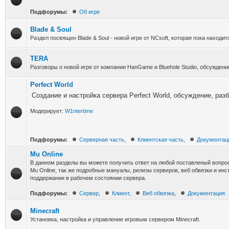
Подфорумы:
Об игре
Blade & Soul
Раздел посвящен Blade & Soul - новой игре от NCsoft, которая пока находит
TERA
Разговоры о новой игре от компании HanGame и Bluehole Studio, обсуждени
Perfect World
Создание и настройка сервера Perfect World, обсуждение, раз
Модерирует:
W1ntertime
Подфорумы:
Серверная часть
,
Клиентская часть
,
Документац
Mu Online
В данном разделы вы можете получить ответ на любой поставленый вопро
Mu Online, так же подробные мануалы, релизы серверов, веб обвязки и ин
поддержании в рабочем состоянии сервера.
Подфорумы:
Сервер
,
Клиент
,
Веб обвязка
,
Документация
Minecraft
Установка, настройка и управление игровым сервером Minecraft.