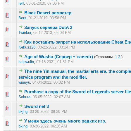
0 голос(ов) - 0 из 5 в среднем
1
2
3
4
5
reff
,
03-01-2010, 07:05 PM
Black Desert ремастер
0 голос(ов) - 0 из 5 в среднем
1
2
3
4
5
Bers
,
01-21-2019, 03:58 PM
Запуск сервера DotA 2
0 голос(ов) - 0 из 5 в среднем
1
2
3
4
5
Twinker
,
05-12-2013, 08:08 PM
Как поставить запрет на использование Cheat En
0 голос(ов) - 0 из 5 в среднем
1
2
3
4
5
Kekus123
,
08-22-2022, 03:14 PM
Age of Wushu (Сервер + клиент)
(Страницы:
1
2
)
0 голос(ов) - 0 из 5 в среднем
1
2
3
4
5
helpwulin
,
07-18-2021, 01:51 PM
The nine Yin manual, the martial arts era, the comple
0 голос(ов) - 0 из 5 в среднем
1
2
3
4
5
service program and the modifier.
wiuuyu
,
04-04-2022, 08:32 PM
Purchase a copy of the Sword of Legends server file
0 голос(ов) - 0 из 5 в среднем
1
2
3
4
5
Sakura
,
06-05-2022, 02:07 AM
Sword net 3
0 голос(ов) - 0 из 5 в среднем
1
2
3
4
5
bkjhg
,
03-29-2022, 09:39 PM
У меня здесь очень много редких игр.
0 голос(ов) - 0 из 5 в среднем
1
2
3
4
5
bkjhg
,
03-30-2022, 06:28 AM