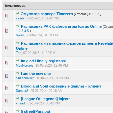
Темы форума
Эмулятор сервера Timezero
(Страницы:
1
2
3
)
0 голос(ов) - 0 из 5 в среднем
1
2
3
4
5
xevilx
,
05-25-2018, 01:42 PM
Распаковка PAK файлов игры Icarus Online
(Стран
0 голос(ов) - 0 из 5 в среднем
1
2
3
4
5
1
2
3
4
5
)
tekey
,
06-08-2014, 01:59 PM
Распаковка и запаковка файлов клиента Revelati
0 голос(ов) - 0 из 5 в среднем
1
2
3
4
5
Online
Terl
,
07-09-2015, 11:22 PM
Im glad I finally registered
0 голос(ов) - 0 из 5 в среднем
1
2
3
4
5
MayNorcros
,
10-05-2023, 12:46 PM
I am the new one
0 голос(ов) - 0 из 5 в среднем
1
2
3
4
5
SuzannaDec
,
10-04-2023, 07:33 PM
Blood and Soul серверные файлы + клиент
1 голос(ов) - 4 из 5 в среднем
1
2
3
4
5
DancerS
,
05-23-2014, 09:18 AM
[League Of Legends] injects
0 голос(ов) - 0 из 5 в среднем
1
2
3
4
5
krisadr
,
01-18-2023, 08:42 PM
5 street(Para pa)