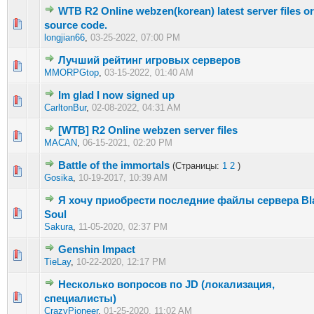
WTB R2 Online webzen(korean) latest server files or
0 голос(ов) - 0 из 5 в среднем
1
2
3
4
5
source code.
longjian66
,
03-25-2022, 07:00 PM
Лучший рейтинг игровых серверов
0 голос(ов) - 0 из 5 в среднем
1
2
3
4
5
MMORPGtop
,
03-15-2022, 01:40 AM
Im glad I now signed up
0 голос(ов) - 0 из 5 в среднем
1
2
3
4
5
CarltonBur
,
02-08-2022, 04:31 AM
[WTB] R2 Online webzen server files
0 голос(ов) - 0 из 5 в среднем
1
2
3
4
5
MACAN
,
06-15-2021, 02:20 PM
Battle of the immortals
(Страницы:
1
2
)
2 голос(ов) - 3 из 5 в среднем
1
2
3
4
5
Gosika
,
10-19-2017, 10:39 AM
Я хочу приобрести последние файлы сервера Bl
0 голос(ов) - 0 из 5 в среднем
1
2
3
4
5
Soul
Sakura
,
11-05-2020, 02:37 PM
Genshin Impact
0 голос(ов) - 0 из 5 в среднем
1
2
3
4
5
TieLay
,
10-22-2020, 12:17 PM
Несколько вопросов по JD (локализация,
1 голос(ов) - 3 из 5 в среднем
1
2
3
4
5
специалисты)
CrazyPioneer
,
01-25-2020, 11:02 AM