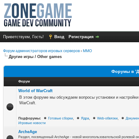
Приветствуем, Гость!
Вход
Регистрация
Форум администраторов игровых серверов
›
MMO
Другие игры / Other games
Форумы в 'Д
Форум
World of WarCraft
В этом форуме мы обсуждаем вопросы установки и настройки 
WarCraft.
Подфорумы:
Готовые сборки
,
Ядра
,
Web-обвязки
,
Докумен
Игровые новости
ArcheAge
Раздел, посвященный ArcheAge - новой многопользовательской ролевой о