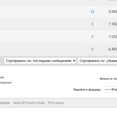
 5 в среднем
3
4
5
12
9,845
 5 в среднем
3
4
5
3
7,765
 5 в среднем
3
4
5
4
7,510
 5 в среднем
3
4
5
0
6,482
ний
Искать в э
общения'
Перейти к форуму:
рафики
Mark All Forums Read
RSS канал