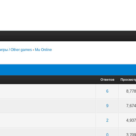
игры / Other games
›
Mu Online
Ответов
Просмот
 5 в среднем
3
4
5
6
8,778
 5 в среднем
3
4
5
9
7,674
 5 в среднем
3
4
5
2
4,937
 5 в среднем
3
4
5
0
3,709