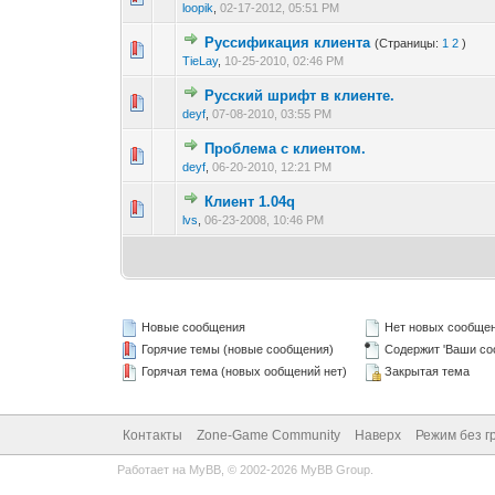
loopik
,
02-17-2012, 05:51 PM
Руссификация клиента
(Страницы:
1
2
)
0 голос(ов) - 0 из
1
2
TieLay
,
10-25-2010, 02:46 PM
Русский шрифт в клиенте.
0 голос(ов) - 0 из
1
2
deyf
,
07-08-2010, 03:55 PM
Проблема с клиентом.
0 голос(ов) - 0 из
1
2
deyf
,
06-20-2010, 12:21 PM
Клиент 1.04q
0 голос(ов) - 0 из
1
2
lvs
,
06-23-2008, 10:46 PM
Новые сообщения
Нет новых сообще
Горячие темы (новые сообщения)
Содержит 'Ваши со
Горячая тема (новых ообщений нет)
Закрытая тема
Контакты
Zone-Game Community
Наверх
Режим без г
Работает на
MyBB
, © 2002-2026
MyBB Group
.