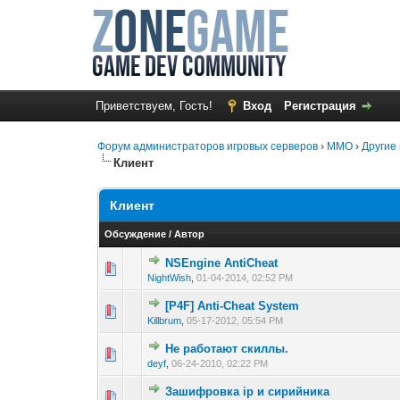
Приветствуем, Гость!
Вход
Регистрация
Форум администраторов игровых серверов
›
MMO
›
Другие 
Клиент
Клиент
Обсуждение
/
Автор
NSEngine AntiCheat
0 голос(ов) - 0 из
1
2
NightWish
,
01-04-2014, 02:52 PM
[P4F] Anti-Cheat System
0 голос(ов) - 0 из
1
2
Killbrum
,
05-17-2012, 05:54 PM
Не работают скиллы.
0 голос(ов) - 0 из
1
2
deyf
,
06-24-2010, 02:22 PM
Зашифровка ip и сирийника
0 голос(ов) - 0 из
1
2