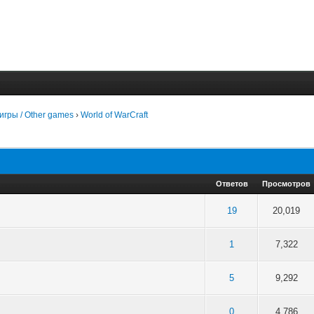
игры / Other games
›
World of WarCraft
Ответов
Просмотров
 среднем
19
20,019
 среднем
1
7,322
 среднем
5
9,292
 среднем
0
4,786