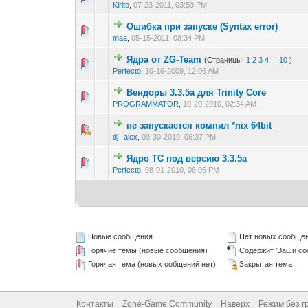
Kirito
,
07-23-2011, 03:59 PM
Ошибка при запуске (Syntax error)
0 голос(ов) - 0 из 5 в
1
2
3
4
5
maa
,
05-15-2011, 08:34 PM
Ядра от ZG-Team
(Страницы:
1
2
3
4
...
10
)
1 голос(ов) - 5
1
2
3
4
5
Perfecto
,
10-16-2009, 12:06 AM
Вендоры 3.3.5a для Trinity Core
1 голос(ов) - 4 и
1
2
3
4
5
PROGRAMMATOR
,
10-20-2010, 02:34 AM
не запускается компил *nix 64bit
0 голос(ов) - 0 из 5 в
1
2
3
4
5
dj--alex
,
09-30-2010, 06:37 PM
Ядро TC под версию 3.3.5а
0 голос(ов) - 0 из 5 в
1
2
3
4
5
Perfecto
,
08-01-2010, 06:06 PM
Новые сообщения
Нет новых сообще
Горячие темы (новые сообщения)
Содержит 'Ваши со
Горячая тема (новых ообщений нет)
Закрытая тема
Контакты
Zone-Game Community
Наверх
Режим без г