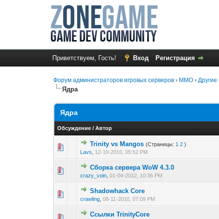
Приветствуем, Гость!
Вход
Регистрация
Форум администраторов игровых серверов
›
MMO
›
Другие 
Ядра
Ядра
Обсуждение
/
Автор
Trinity vs Mangos
(Страницы:
1
2
)
0 голос(ов) - 0 из 5 в
1
2
3
4
5
Lavs
,
12-10-2010, 05:52 PM
Сборка сервера WoW 4.3.0
0 голос(ов) - 0 из 5 в
1
2
3
4
5
crazy_voin
,
01-04-2012, 10:36 PM
Shadowhack Core
0 голос(ов) - 0 из 5 в
1
2
3
4
5
crawling
,
08-11-2010, 07:09 PM
Ссылки TrinityCore
0 голос(ов) - 0 из 5 в
1
2
3
4
5