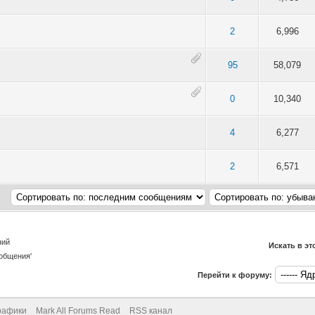
 среднем
2
6,996
 из 5 в среднем
95
58,079
з 5 в среднем
0
10,340
 среднем
4
6,277
 среднем
2
6,571
ний
Искать в э
общения'
Перейти к форуму:
рафики
Mark All Forums Read
RSS канал