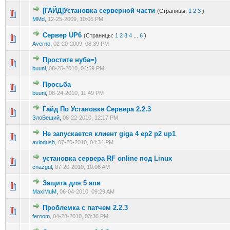
[ГАЙД]Установка серверной части
(Страницы:
1
2
3
)
0 голос(ов) - 0 из 5 в среднем
1
2
3
4
5
MMd
,
12-25-2009, 10:05 PM
Сервер UP6
(Страницы:
1
2
3
4
...
6
)
1 голос(ов) - 5 из 5 в среднем
1
2
3
4
5
Averno
,
02-20-2009, 08:39 PM
Простите нуба=)
0 голос(ов) - 0 из 5 в среднем
1
2
3
4
5
buuni
,
08-25-2010, 04:59 PM
Просьба
0 голос(ов) - 0 из 5 в среднем
1
2
3
4
5
buuni
,
08-24-2010, 11:49 PM
Гайд По Установке Сервера 2.2.3
0 голос(ов) - 0 из 5 в среднем
1
2
3
4
5
ЗлоВещий
,
08-22-2010, 12:17 PM
Не запускается клиент giga 4 ep2 p2 up1
0 голос(ов) - 0 из 5 в среднем
1
2
3
4
5
avlodush
,
07-20-2010, 04:34 PM
установка сервера RF online под Linux
0 голос(ов) - 0 из 5 в среднем
1
2
3
4
5
cnazgul
,
07-20-2010, 10:06 AM
Защита для 5 апа
0 голос(ов) - 0 из 5 в среднем
1
2
3
4
5
MaxiMuM
,
06-04-2010, 09:29 AM
Проблемка с патчем 2.2.3
1 голос(ов) - 1 из 5 в среднем
1
2
3
4
5
feroom
,
04-28-2010, 03:36 PM