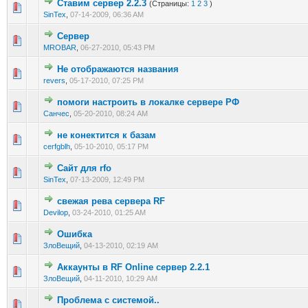
Ставим сервер 2.2.3
(Страницы:
1
2
3
)
0 голос(ов) - 0 из 5 в среднем
1
2
3
4
5
SinTex
,
07-14-2009, 06:36 AM
Сервер
0 голос(ов) - 0 из 5 в среднем
1
2
3
4
5
MROBAR
,
06-27-2010, 05:43 PM
Не отображаются названия
0 голос(ов) - 0 из 5 в среднем
1
2
3
4
5
revers
,
05-17-2010, 07:25 PM
помоги настроить в локалке сервере РФ
0 голос(ов) - 0 из 5 в среднем
1
2
3
4
5
Санчес
,
05-20-2010, 08:24 AM
не конектится к базам
0 голос(ов) - 0 из 5 в среднем
1
2
3
4
5
cerfgblh
,
05-10-2010, 05:17 PM
Сайт для rfo
0 голос(ов) - 0 из 5 в среднем
1
2
3
4
5
SinTex
,
07-13-2009, 12:49 PM
свежая рева сервера RF
0 голос(ов) - 0 из 5 в среднем
1
2
3
4
5
Devilop
,
03-24-2010, 01:25 AM
Ошибка
0 голос(ов) - 0 из 5 в среднем
1
2
3
4
5
ЗлоВещий
,
04-13-2010, 02:19 AM
Аккаунты в RF Online сервер 2.2.1
0 голос(ов) - 0 из 5 в среднем
1
2
3
4
5
ЗлоВещий
,
04-11-2010, 10:29 AM
Проблема с системой..
0 голос(ов) - 0 из 5 в среднем
1
2
3
4
5