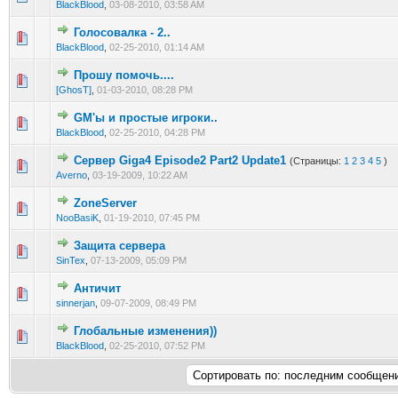
BlackBlood
,
03-08-2010, 03:58 AM
Голосовалка - 2..
1 голос(ов) - 5 из 5 в среднем
1
2
3
4
5
BlackBlood
,
02-25-2010, 01:14 AM
Прошу помочь....
0 голос(ов) - 0 из 5 в среднем
1
2
3
4
5
[GhosT]
,
01-03-2010, 08:28 PM
GM'ы и простые игроки..
0 голос(ов) - 0 из 5 в среднем
1
2
3
4
5
BlackBlood
,
02-25-2010, 04:28 PM
Сервер Giga4 Episode2 Part2 Update1
(Страницы:
1
2
3
4
5
)
0 голос(ов) - 0 из 5 в среднем
1
2
3
4
5
Averno
,
03-19-2009, 10:22 AM
ZoneServer
0 голос(ов) - 0 из 5 в среднем
1
2
3
4
5
NooBasiK
,
01-19-2010, 07:45 PM
Защита сервера
0 голос(ов) - 0 из 5 в среднем
1
2
3
4
5
SinTex
,
07-13-2009, 05:09 PM
Античит
0 голос(ов) - 0 из 5 в среднем
1
2
3
4
5
sinnerjan
,
09-07-2009, 08:49 PM
Глобальные изменения))
0 голос(ов) - 0 из 5 в среднем
1
2
3
4
5
BlackBlood
,
02-25-2010, 07:52 PM