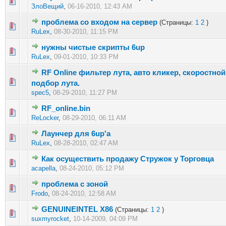
0 голос(ов) - 0 из 5 в среднем
1
2
3
4
5
ЗлоВещий
,
06-16-2010, 12:43 AM
проблема со входом на сервер
(Страницы:
1
2
)
0 голос(ов) - 0 из 5 в среднем
1
2
3
4
5
RuLex
,
08-30-2010, 11:15 PM
нужны чистые скрипты 6up
0 голос(ов) - 0 из 5 в среднем
1
2
3
4
5
RuLex
,
09-01-2010, 10:33 PM
RF Online фильтер лута, авто кликер, скоростной
0 голос(ов) - 0 из 5 в среднем
1
2
3
4
5
подбор лута.
spec5
,
08-29-2010, 11:27 PM
RF_online.bin
0 голос(ов) - 0 из 5 в среднем
1
2
3
4
5
ReLocker
,
08-29-2010, 06:11 AM
Лаунчер для 6up'а
0 голос(ов) - 0 из 5 в среднем
1
2
3
4
5
RuLex
,
08-28-2010, 02:47 AM
Как осуществить продажу Стружок у Торговца
0 голос(ов) - 0 из 5 в среднем
1
2
3
4
5
acapella
,
08-24-2010, 05:12 PM
проблема с зоной
0 голос(ов) - 0 из 5 в среднем
1
2
3
4
5
Frodo
,
08-24-2010, 12:58 AM
GENUINEINTEL X86
(Страницы:
1
2
)
0 голос(ов) - 0 из 5 в среднем
1
2
3
4
5
suxmyrocket
,
10-14-2009, 04:09 PM