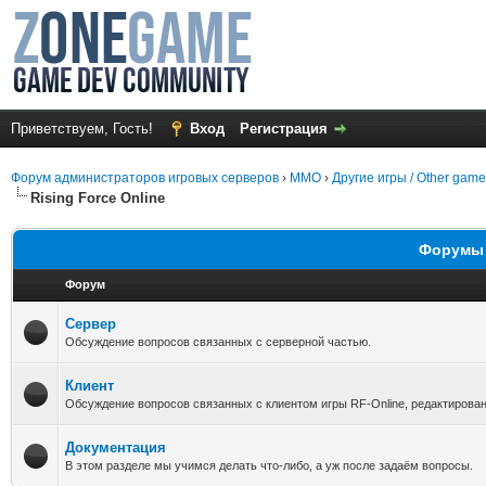
Приветствуем, Гость!
Вход
Регистрация
Форум администраторов игровых серверов
›
MMO
›
Другие игры / Other gam
Rising Force Online
Форумы в
Форум
Сервер
Обсуждение вопросов связанных с серверной частью.
Клиент
Обсуждение вопросов связанных с клиентом игры RF-Online, редактировани
Документация
В этом разделе мы учимся делать что-либо, а уж после задаём вопросы.