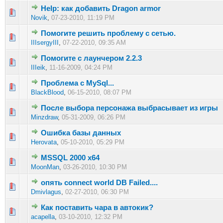
Help: как добавить Dragon armor
0 голос(ов) - 0 из 5 в среднем
1
2
3
4
5
Novik
,
07-23-2010, 11:19 PM
Помогите решить проблему с сетью.
0 голос(ов) - 0 из 5 в среднем
1
2
3
4
5
IIIsergyIII
,
07-22-2010, 09:35 AM
Помогите с лаунчером 2.2.3
0 голос(ов) - 0 из 5 в среднем
1
2
3
4
5
IIIeik
,
11-16-2009, 04:24 PM
Проблема с MySql...
0 голос(ов) - 0 из 5 в среднем
1
2
3
4
5
BlackBlood
,
06-15-2010, 08:07 PM
После выбора персонажа выбрасывает из игры
0 голос(ов) - 0 из 5 в среднем
1
2
3
4
5
Minzdraw
,
05-31-2009, 06:26 PM
Ошибка базы данных
0 голос(ов) - 0 из 5 в среднем
1
2
3
4
5
Herovata
,
05-10-2010, 05:29 PM
MSSQL 2000 x64
0 голос(ов) - 0 из 5 в среднем
1
2
3
4
5
MoonMan
,
03-26-2010, 10:30 PM
опять connect world DB Failed....
0 голос(ов) - 0 из 5 в среднем
1
2
3
4
5
Dmivlagus
,
02-27-2010, 06:30 PM
Как поставить чара в автокик?
0 голос(ов) - 0 из 5 в среднем
1
2
3
4
5
acapella
,
03-10-2010, 12:32 PM