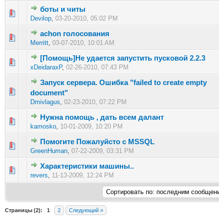
боты и читы
0 голос(ов) - 0 из 5 в среднем
1
2
3
4
5
Devilop
,
03-20-2010, 05:02 PM
achon голосования
0 голос(ов) - 0 из 5 в среднем
1
2
3
4
5
Merritt
,
03-07-2010, 10:01 AM
[Помощь]Не удается запустить пусковой 2.2.3
0 голос(ов) - 0 из 5 в среднем
1
2
3
4
5
xDeidaraxP
,
02-26-2010, 07:43 PM
Запуск сервера. Ошибка "failed to create empty
0 голос(ов) - 0 из 5 в среднем
1
2
3
4
5
document"
Dmivlagus
,
02-23-2010, 07:22 PM
Нужна помощь , дать всем далант
0 голос(ов) - 0 из 5 в среднем
1
2
3
4
5
kamosko
,
10-01-2009, 10:20 PM
Помогите Пожалуйсто с MSSQL
0 голос(ов) - 0 из 5 в среднем
1
2
3
4
5
GreenHuman
,
07-22-2009, 03:31 PM
Характеристики машины..
0 голос(ов) - 0 из 5 в среднем
1
2
3
4
5
revers
,
11-13-2009, 12:24 PM
Страницы (2):
1
2
Следующий »