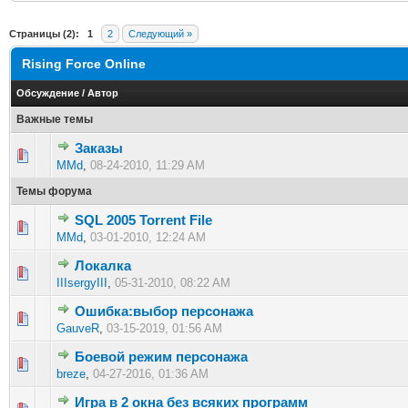
Страницы (2):
1
2
Следующий »
Rising Force Online
Обсуждение
/
Автор
Важные темы
Заказы
0 голос(ов) - 0 из 5 в среднем
1
2
3
4
5
MMd
,
08-24-2010, 11:29 AM
Темы форума
SQL 2005 Torrent File
0 голос(ов) - 0 из 5 в среднем
1
2
3
4
5
MMd
,
03-01-2010, 12:24 AM
Локалка
0 голос(ов) - 0 из 5 в среднем
1
2
3
4
5
IIIsergyIII
,
05-31-2010, 08:22 AM
Ошибка:выбор персонажа
0 голос(ов) - 0 из 5 в среднем
1
2
3
4
5
GauveR
,
03-15-2019, 01:56 AM
Боевой режим персонажа
0 голос(ов) - 0 из 5 в среднем
1
2
3
4
5
breze
,
04-27-2016, 01:36 AM
Игра в 2 окна без всяких программ