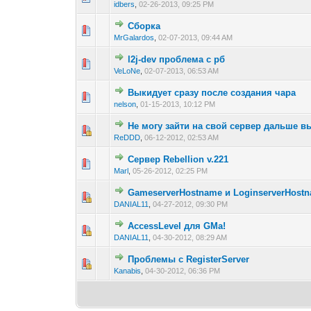
idbers
,
02-26-2013, 09:25 PM
Сборка
0 голос(ов) - 0 из 
1
2
3
MrGalardos
,
02-07-2013, 09:44 AM
l2j-dev проблема с рб
0 голос(ов) - 0 из 
1
2
3
VeLoNe
,
02-07-2013, 06:53 AM
Выкидует сразу после создания чара
0 голос(ов) - 0 из 
1
2
3
nelson
,
01-15-2013, 10:12 PM
Не могу зайти на свой сервер дальше в
0 голос(ов) - 0 из 
1
2
3
ReDDD
,
06-12-2012, 02:53 AM
Сервер Rebellion v.221
0 голос(ов) - 0 из 
1
2
3
Marl
,
05-26-2012, 02:25 PM
GameserverHostname и LoginserverHost
0 голос(ов) - 0 из 
1
2
3
DANIAL11
,
04-27-2012, 09:30 PM
AccessLevel для GMa!
0 голос(ов) - 0 из 
1
2
3
DANIAL11
,
04-30-2012, 08:29 AM
Проблемы с RegisterServer
0 голос(ов) - 0 из 
1
2
3
Kanabis
,
04-30-2012, 06:36 PM