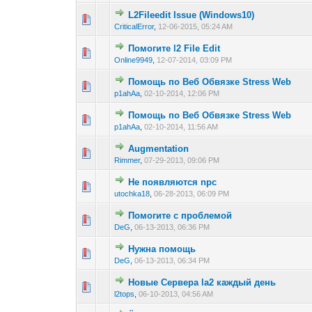
L2Fileedit Issue (Windows10)
0 голос(ов) - 0 из 
1
2
3
CriticalError
,
12-06-2015, 05:24 AM
Помогите l2 File Edit
0 голос(ов) - 0 из 
1
2
3
Online9949
,
12-07-2014, 03:09 PM
Помощь по Веб Обвязке Stress Web
0 голос(ов) - 0 из 
1
2
3
p1ahAa
,
02-10-2014, 12:06 PM
Помощь по Веб Обвязке Stress Web
0 голос(ов) - 0 из 
1
2
3
p1ahAa
,
02-10-2014, 11:56 AM
Augmentation
0 голос(ов) - 0 из 
1
2
3
Rimmer
,
07-29-2013, 09:06 PM
Не появляются npc
0 голос(ов) - 0 из 
1
2
3
utochka18
,
06-28-2013, 06:09 PM
Помогите с проблемой
0 голос(ов) - 0 из 
1
2
3
DeG
,
06-13-2013, 06:36 PM
Нужна помощь
0 голос(ов) - 0 из 
1
2
3
DeG
,
06-13-2013, 06:34 PM
Новые Сервера la2 каждый день
0 голос(ов) - 0 из 
1
2
3
l2tops
,
06-10-2013, 04:56 AM