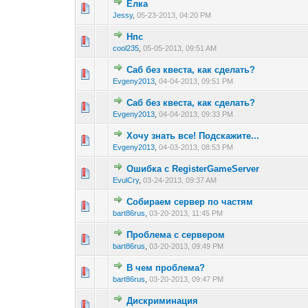
Ёлка
0 голос(ов) - 0 из 
1
2
3
Jessy
,
05-23-2013, 04:20 PM
Нпс
0 голос(ов) - 0 из 
1
2
3
cool235
,
05-05-2013, 09:51 AM
Саб без квеста, как сделать?
0 голос(ов) - 0 из 
1
2
3
Evgeny2013
,
04-04-2013, 09:51 PM
Саб без квеста, как сделать?
0 голос(ов) - 0 из 
1
2
3
Evgeny2013
,
04-04-2013, 09:33 PM
Хочу знать все! Подскажите...
0 голос(ов) - 0 из 
1
2
3
Evgeny2013
,
04-03-2013, 08:53 PM
Ошибка с RegisterGameServer
0 голос(ов) - 0 из 
1
2
3
EvulCry
,
03-24-2013, 09:37 AM
Собираем сервер по частям
0 голос(ов) - 0 из 
1
2
3
bart86rus
,
03-20-2013, 11:45 PM
Проблема с сервером
0 голос(ов) - 0 из 
1
2
3
bart86rus
,
03-20-2013, 09:49 PM
В чем проблема?
0 голос(ов) - 0 из 
1
2
3
bart86rus
,
03-20-2013, 09:47 PM
Дискриминация
0 голос(ов) - 0 из 
1
2
3