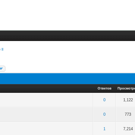
 II
Ответов
Просмотр
5 в среднем
4
5
0
1,122
5 в среднем
4
5
0
773
5 в среднем
4
5
1
7,214