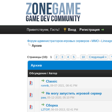
Приветствуем, Гость!
Вход
Регистрация
Форум администраторов игровых серверов
›
MMO
›
Lineage
Архив
Страницы (10):
1
2
3
4
5
...
10
Следующий »
Архив
Обсуждение
/
Автор
Classic
0 голос(ов) - 0 из 
1
2
3
romrib
,
09-07-2021, 08:41 PM
Не могу запустить игровой сервер
0 голос(ов) - 0 из 
1
2
3
paw
,
05-12-2020, 05:10 PM
Сборка
0 голос(ов) - 0 из 
1
2
3
L2TOP
,
06-03-2013, 02:41 PM