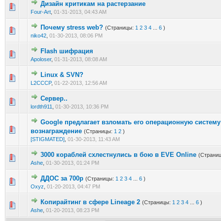
Дизайн критикам на растерзание
0 голос(ов) - 0 из 5 в среднем
1
2
3
4
5
Four-Art
,
01-31-2013, 04:43 AM
Почему stress web?
(Страницы:
1
2
3
4
...
6
)
0 голос(ов) - 0 из 5 в среднем
1
2
3
4
5
niko42
,
01-30-2013, 08:06 PM
Flash шифрация
0 голос(ов) - 0 из 5 в среднем
1
2
3
4
5
Apoloser
,
01-31-2013, 08:08 AM
Linux & SVN?
0 голос(ов) - 0 из 5 в среднем
1
2
3
4
5
L2CCCP
,
01-22-2013, 12:56 AM
Сервер..
0 голос(ов) - 0 из 5 в среднем
1
2
3
4
5
lordth911
,
01-30-2013, 10:36 PM
Google предлагает взломать его операционную систему
0 голос(ов) - 0 из 5 в среднем
1
2
3
4
5
вознаграждение
(Страницы:
1
2
)
[STIGMATED]
,
01-30-2013, 11:43 AM
3000 кораблей схлестнулись в бою в EVE Online
(Страни
0 голос(ов) - 0 из 5 в среднем
1
2
3
4
5
Ashe
,
01-30-2013, 01:24 PM
ДДОС за 700р
(Страницы:
1
2
3
4
...
6
)
0 голос(ов) - 0 из 5 в среднем
1
2
3
4
5
Oxyz
,
01-20-2013, 04:47 PM
Копирайтинг в сфере Lineage 2
(Страницы:
1
2
3
4
...
6
)
0 голос(ов) - 0 из 5 в среднем
1
2
3
4
5
Ashe
,
01-20-2013, 08:23 PM