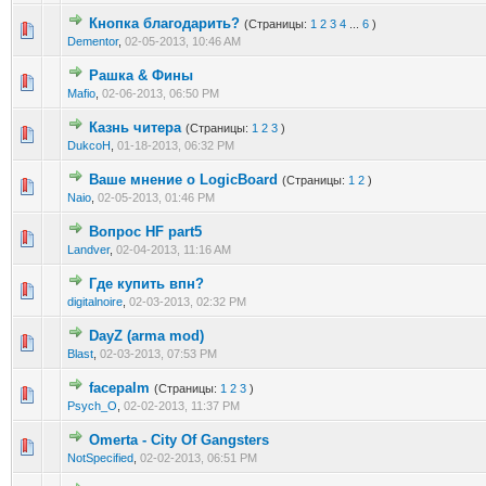
Кнопка благодарить?
(Страницы:
1
2
3
4
...
6
)
0 голос(ов) - 0 из 5 в среднем
1
2
3
4
5
Dementor
,
02-05-2013, 10:46 AM
Рашка & Фины
0 голос(ов) - 0 из 5 в среднем
1
2
3
4
5
Mafio
,
02-06-2013, 06:50 PM
Казнь читера
(Страницы:
1
2
3
)
0 голос(ов) - 0 из 5 в среднем
1
2
3
4
5
DukcoH
,
01-18-2013, 06:32 PM
Ваше мнение о LogicBoard
(Страницы:
1
2
)
0 голос(ов) - 0 из 5 в среднем
1
2
3
4
5
Naio
,
02-05-2013, 01:46 PM
Вопрос HF part5
0 голос(ов) - 0 из 5 в среднем
1
2
3
4
5
Landver
,
02-04-2013, 11:16 AM
Где купить впн?
0 голос(ов) - 0 из 5 в среднем
1
2
3
4
5
digitalnoire
,
02-03-2013, 02:32 PM
DayZ (arma mod)
0 голос(ов) - 0 из 5 в среднем
1
2
3
4
5
Blast
,
02-03-2013, 07:53 PM
facepalm
(Страницы:
1
2
3
)
0 голос(ов) - 0 из 5 в среднем
1
2
3
4
5
Psych_O
,
02-02-2013, 11:37 PM
Omerta - City Of Gangsters
0 голос(ов) - 0 из 5 в среднем
1
2
3
4
5
NotSpecified
,
02-02-2013, 06:51 PM