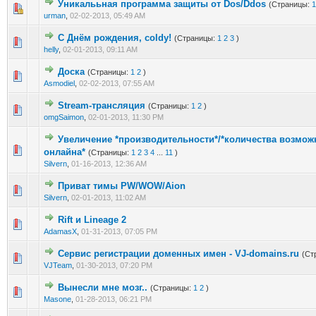
Уникалььная программа защиты от Dos/Ddos
(Страницы:
1
0 голос(ов) - 0 из 5 в среднем
1
2
3
4
5
urman
,
02-02-2013, 05:49 AM
С Днём рождения, coldy!
(Страницы:
1
2
3
)
0 голос(ов) - 0 из 5 в среднем
1
2
3
4
5
helly
,
02-01-2013, 09:11 AM
Доска
(Страницы:
1
2
)
0 голос(ов) - 0 из 5 в среднем
1
2
3
4
5
Asmodiel
,
02-02-2013, 07:55 AM
Stream-трансляция
(Страницы:
1
2
)
0 голос(ов) - 0 из 5 в среднем
1
2
3
4
5
omgSaimon
,
02-01-2013, 11:30 PM
Увеличение *производительности*/*количества возмож
0 голос(ов) - 0 из 5 в среднем
1
2
3
4
5
онлайна*
(Страницы:
1
2
3
4
...
11
)
Silvern
,
01-16-2013, 12:36 AM
Приват тимы PW/WOW/Aion
0 голос(ов) - 0 из 5 в среднем
1
2
3
4
5
Silvern
,
02-01-2013, 11:02 AM
Rift и Lineage 2
0 голос(ов) - 0 из 5 в среднем
1
2
3
4
5
AdamasX
,
01-31-2013, 07:05 PM
Сервис регистрации доменных имен - VJ-domains.ru
(Ст
0 голос(ов) - 0 из 5 в среднем
1
2
3
4
5
VJTeam
,
01-30-2013, 07:20 PM
Вынесли мне мозг..
(Страницы:
1
2
)
0 голос(ов) - 0 из 5 в среднем
1
2
3
4
5
Masone
,
01-28-2013, 06:21 PM