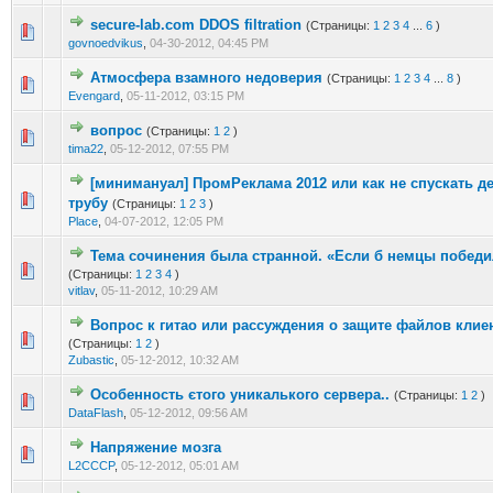
secure-lab.com DDOS filtration
(Страницы:
1
2
3
4
...
6
)
0 голос(ов) - 0 из 5 в среднем
1
2
3
4
5
govnoedvikus
,
04-30-2012, 04:45 PM
Атмосфера взамного недоверия
(Страницы:
1
2
3
4
...
8
)
0 голос(ов) - 0 из 5 в среднем
1
2
3
4
5
Evengard
,
05-11-2012, 03:15 PM
вопрос
(Страницы:
1
2
)
0 голос(ов) - 0 из 5 в среднем
1
2
3
4
5
tima22
,
05-12-2012, 07:55 PM
[минимануал] ПромРеклама 2012 или как не спускать де
0 голос(ов) - 0 из 5 в среднем
1
2
3
4
5
трубу
(Страницы:
1
2
3
)
Place
,
04-07-2012, 12:05 PM
Тема сочинения была странной. «Если б немцы победи
0 голос(ов) - 0 из 5 в среднем
1
2
3
4
5
(Страницы:
1
2
3
4
)
vitlav
,
05-11-2012, 10:29 AM
Вопрос к гитао или рассуждения о защите файлов клие
0 голос(ов) - 0 из 5 в среднем
1
2
3
4
5
(Страницы:
1
2
)
Zubastic
,
05-12-2012, 10:32 AM
Особенность єтого уникалького сервера..
(Страницы:
1
2
)
0 голос(ов) - 0 из 5 в среднем
1
2
3
4
5
DataFlash
,
05-12-2012, 09:56 AM
Напряжение мозга
0 голос(ов) - 0 из 5 в среднем
1
2
3
4
5
L2CCCP
,
05-12-2012, 05:01 AM