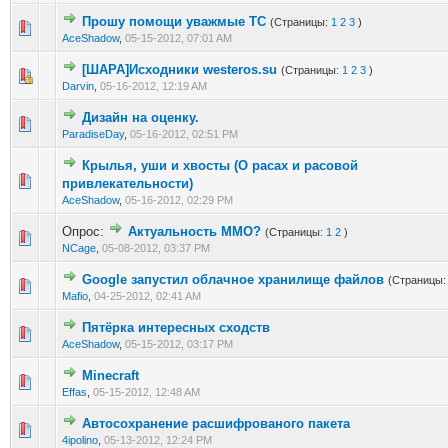
Прошу помощи уважмые ТС
(Страницы:
1
2
3
)
0 голос(ов) - 0 из 5 в среднем
1
2
3
4
5
AceShadow
,
05-15-2012, 07:01 AM
[ШАРА]Исходники westeros.su
(Страницы:
1
2
3
)
0 голос(ов) - 0 из 5 в среднем
1
2
3
4
5
Darvin
,
05-16-2012, 12:19 AM
Дизайн на оценку.
0 голос(ов) - 0 из 5 в среднем
1
2
3
4
5
ParadiseDay
,
05-16-2012, 02:51 PM
Крылья, уши и хвосты (О расах и расовой
0 голос(ов) - 0 из 5 в среднем
1
2
3
4
5
привлекательности)
AceShadow
,
05-16-2012, 02:29 PM
Опрос:
Актуальность ММО?
(Страницы:
1
2
)
0 голос(ов) - 0 из 5 в среднем
1
2
3
4
5
NCage
,
05-08-2012, 03:37 PM
Google запустил облачное хранилище файлов
(Страницы
0 голос(ов) - 0 из 5 в среднем
1
2
3
4
5
Mafio
,
04-25-2012, 02:41 AM
Пятёрка интересных сходств
0 голос(ов) - 0 из 5 в среднем
1
2
3
4
5
AceShadow
,
05-15-2012, 03:17 PM
Minecraft
0 голос(ов) - 0 из 5 в среднем
1
2
3
4
5
Effas
,
05-15-2012, 12:48 AM
Автосохранение расшифрованого пакета
0 голос(ов) - 0 из 5 в среднем
1
2
3
4
5
4ipolino
,
05-13-2012, 12:24 PM