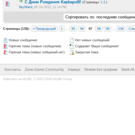
С Днем Рождения KapkapoB!
(Страницы:
1
2
)
0 голос(ов) - 0 из 5 в среднем
1
2
3
4
5
SkyWard
,
05-10-2012, 11:14 PM
Страницы (138):
« Предыдущий
1
...
95
96
97
98
99
...
138
Сле
Новые сообщения
Нет новых сообщений
Горячие темы (новые сообщения)
Содержит 'Ваши сообщения'
Горячая тема (новых ообщений нет)
Закрытая тема
Контакты
Zone-Game Community
Наверх
Режим без графики
Mark Al
Работает на
MyBB
, © 2002-2026
MyBB Group
.