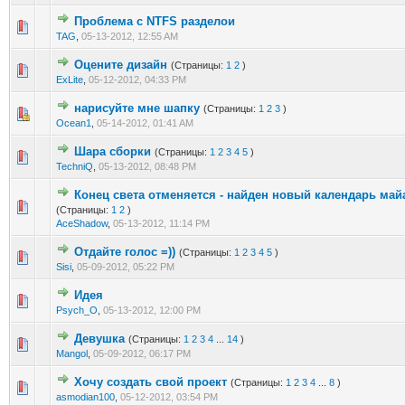
Проблема с NTFS разделои
0 голос(ов) - 0 из 5 в среднем
1
2
3
4
5
TAG
,
05-13-2012, 12:55 AM
Оцените дизайн
(Страницы:
1
2
)
0 голос(ов) - 0 из 5 в среднем
1
2
3
4
5
ExLite
,
05-12-2012, 04:33 PM
нарисуйте мне шапку
(Страницы:
1
2
3
)
0 голос(ов) - 0 из 5 в среднем
1
2
3
4
5
Ocean1
,
05-14-2012, 01:41 AM
Шара сборки
(Страницы:
1
2
3
4
5
)
0 голос(ов) - 0 из 5 в среднем
1
2
3
4
5
TechniQ
,
05-13-2012, 08:48 PM
Конец света отменяется - найден новый календарь май
0 голос(ов) - 0 из 5 в среднем
1
2
3
4
5
(Страницы:
1
2
)
AceShadow
,
05-13-2012, 11:14 PM
Отдайте голос =))
(Страницы:
1
2
3
4
5
)
0 голос(ов) - 0 из 5 в среднем
1
2
3
4
5
Sisi
,
05-09-2012, 05:22 PM
Идея
0 голос(ов) - 0 из 5 в среднем
1
2
3
4
5
Psych_O
,
05-13-2012, 12:00 PM
Девушка
(Страницы:
1
2
3
4
...
14
)
0 голос(ов) - 0 из 5 в среднем
1
2
3
4
5
Mangol
,
05-09-2012, 06:17 PM
Хочу создать свой проект
(Страницы:
1
2
3
4
...
8
)
0 голос(ов) - 0 из 5 в среднем
1
2
3
4
5
asmodian100
,
05-12-2012, 03:54 PM