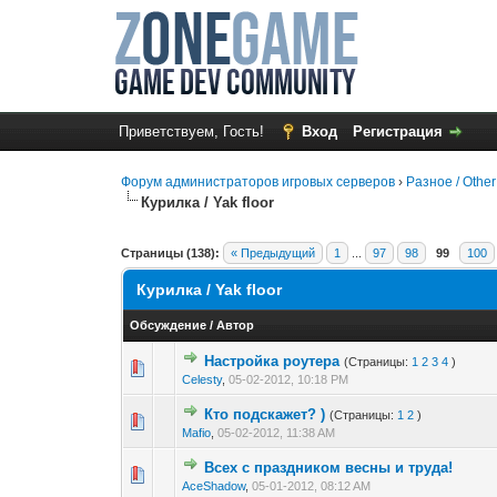
Приветствуем, Гость!
Вход
Регистрация
Форум администраторов игровых серверов
›
Разное / Other
Курилка / Yak floor
Страницы (138):
« Предыдущий
1
...
97
98
99
100
Курилка / Yak floor
Обсуждение
/
Автор
Настройка роутера
(Страницы:
1
2
3
4
)
0 голос(ов) - 0 из 
1
2
Celesty
,
05-02-2012, 10:18 PM
Кто подскажет? )
(Страницы:
1
2
)
0 голос(ов) - 0 из 
1
2
Mafio
,
05-02-2012, 11:38 AM
Всех с праздником весны и труда!
0 голос(ов) - 0 из 
1
2
AceShadow
,
05-01-2012, 08:12 AM