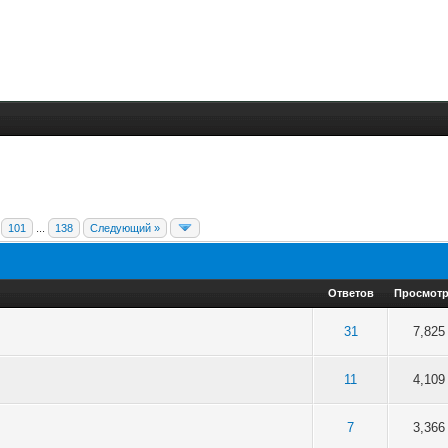
101
...
138
Следующий »
Ответов
Просмот
5 в среднем
3
4
5
31
7,825
5 в среднем
3
4
5
11
4,109
5 в среднем
3
4
5
7
3,366