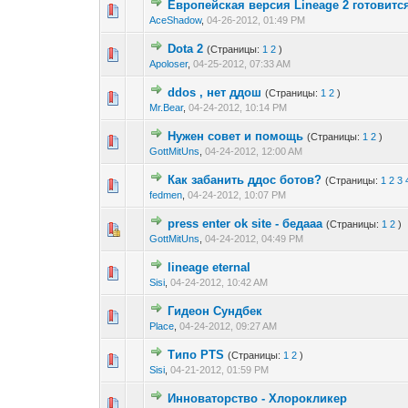
Европейская версия Lineage 2 готовит
0 голос(ов) - 0 из 
1
2
AceShadow
,
04-26-2012, 01:49 PM
Dota 2
(Страницы:
1
2
)
0 голос(ов) - 0 из 
1
2
Apoloser
,
04-25-2012, 07:33 AM
ddos , нет ддош
(Страницы:
1
2
)
0 голос(ов) - 0 из 
1
2
Mr.Bear
,
04-24-2012, 10:14 PM
Нужен совет и помощь
(Страницы:
1
2
)
0 голос(ов) - 0 из 
1
2
GottMitUns
,
04-24-2012, 12:00 AM
Как забанить ддос ботов?
(Страницы:
1
2
3
0 голос(ов) - 0 из 
1
2
fedmen
,
04-24-2012, 10:07 PM
press enter ok site - бедааа
(Страницы:
1
2
)
0 голос(ов) - 0 из 
1
2
GottMitUns
,
04-24-2012, 04:49 PM
lineage eternal
0 голос(ов) - 0 из 
1
2
Sisi
,
04-24-2012, 10:42 AM
Гидеон Сундбек
0 голос(ов) - 0 из 
1
2
Place
,
04-24-2012, 09:27 AM
Типо PTS
(Страницы:
1
2
)
0 голос(ов) - 0 из 
1
2
Sisi
,
04-21-2012, 01:59 PM
Инноваторство - Хлорокликер
0 голос(ов) - 0 из 
1
2