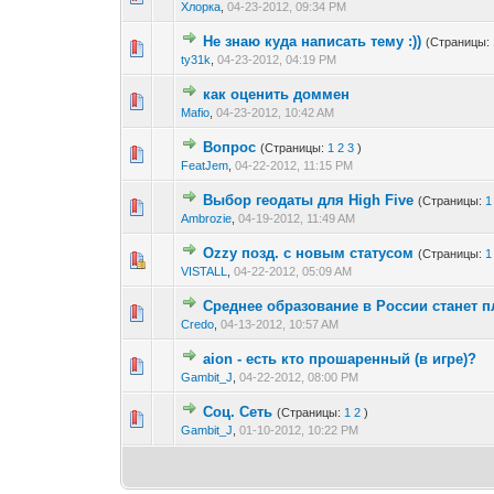
Хлорка
,
04-23-2012, 09:34 PM
Не знаю куда написать тему :))
(Страницы:
0 голос(ов) - 0 из 
1
2
ty31k
,
04-23-2012, 04:19 PM
как оценить доммен
0 голос(ов) - 0 из 
1
2
Mafio
,
04-23-2012, 10:42 AM
Вопрос
(Страницы:
1
2
3
)
0 голос(ов) - 0 из 
1
2
FeatJem
,
04-22-2012, 11:15 PM
Выбор геодаты для High Five
(Страницы:
1
0 голос(ов) - 0 из 
1
2
Ambrozie
,
04-19-2012, 11:49 AM
Ozzy позд. с новым статусом
(Страницы:
1
0 голос(ов) - 0 из 
1
2
VISTALL
,
04-22-2012, 05:09 AM
Среднее образование в России станет п
0 голос(ов) - 0 из 
1
2
Credo
,
04-13-2012, 10:57 AM
aion - есть кто прошаренный (в игре)?
0 голос(ов) - 0 из 
1
2
Gambit_J
,
04-22-2012, 08:00 PM
Соц. Сеть
(Страницы:
1
2
)
0 голос(ов) - 0 из 
1
2
Gambit_J
,
01-10-2012, 10:22 PM