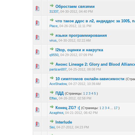
Обростаем связями
0 голос(ов) - 0 из 
1
2
31337
,
04-30-2012, 04:40 PM
что такое ддос в л2, андиддос за 100$, 
0 голос(ов) - 0 из 
1
2
Place
,
04-26-2012, 11:11 PM
языки программирования
0 голос(ов) - 0 из 
1
2
virus
,
04-30-2012, 02:22 AM
l2top, оценки и накрутка
1 голос(ов) 
1
2
q9550
,
04-29-2012, 07:09 PM
Анонс Lineage 2: Glory and Blood Allianc
0 голос(ов) - 0 из 
1
2
partizan007
,
04-25-2012, 08:08 PM
10 симптомов онлайн-зависимости
(Стра
0 голос(ов) - 0 из 
1
2
AceShadow
,
04-27-2012, 10:39 AM
ПДД
(Страницы:
1
2
3
4
5
)
0 голос(ов) - 0 из 
1
2
Effas
,
04-26-2012, 02:58 PM
Конец ZG? :(
(Страницы:
1
2
3
4
...
17
)
0 голос(ов) - 0 из 
1
2
Azagthtot
,
04-21-2012, 06:42 PM
Interlude
0 голос(ов) - 0 из 
1
2
Sisi
,
04-27-2012, 04:23 PM