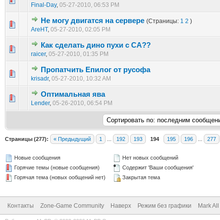
Final-Day
,
05-27-2010, 06:53 PM
Не могу двигатся на сервере
(Страницы:
1
2
)
1 голос(ов) - 1 из 5 в среднем
1
2
3
4
5
AreHT
,
05-27-2010, 02:05 PM
Как сделать дино пухи с СА??
1 голос(ов) - 1 из 5 в среднем
1
2
3
4
5
raicer
,
05-27-2010, 01:35 PM
Пропатчить Епилог от русофа
1 голос(ов) - 1 из 5 в среднем
1
2
3
4
5
krisadr
,
05-27-2010, 10:32 AM
Оптимальная ява
1 голос(ов) - 1 из 5 в среднем
1
2
3
4
5
Lender
,
05-26-2010, 06:54 PM
Страницы (277):
« Предыдущий
1
...
192
193
194
195
196
...
277
Новые сообщения
Нет новых сообщений
Горячие темы (новые сообщения)
Содержит 'Ваши сообщения'
Горячая тема (новых ообщений нет)
Закрытая тема
Контакты
Zone-Game Community
Наверх
Режим без графики
Mark Al