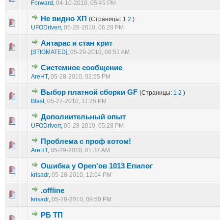
Forward
,
04-10-2010, 05:45 PM
Не видно ХП
(Страницы:
1
2
)
1 голос(ов) - 1 из 5 в среднем
1
2
3
4
5
UFODriverr
,
05-28-2010, 06:28 PM
Антарас и стан крит
1 голос(ов) - 1 из 5 в среднем
1
2
3
4
5
[STIGMATED]
,
05-29-2010, 08:51 AM
Системное сообщение
1 голос(ов) - 1 из 5 в среднем
1
2
3
4
5
AreHT
,
05-28-2010, 02:55 PM
Выбор платной сборки GF
(Страницы:
1
2
)
1 голос(ов) - 1 из 5 в среднем
1
2
3
4
5
Blast
,
05-27-2010, 11:25 PM
Дополнительный опыт
1 голос(ов) - 1 из 5 в среднем
1
2
3
4
5
UFODriverr
,
05-28-2010, 05:28 PM
Проблема с проф котом!
1 голос(ов) - 1 из 5 в среднем
1
2
3
4
5
AreHT
,
05-29-2010, 01:37 AM
Ошибка у Open'ов 1013 Епилог
1 голос(ов) - 1 из 5 в среднем
1
2
3
4
5
krisadr
,
05-28-2010, 12:04 PM
.offline
1 голос(ов) - 1 из 5 в среднем
1
2
3
4
5
krisadr
,
05-28-2010, 09:50 PM
РБ ТП
1 голос(ов) - 1 из 5 в среднем
1
2
3
4
5