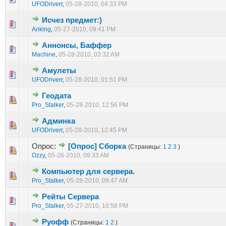
UFODriverr
,
05-28-2010, 04:33 PM
Исчез предмет:)
1 голос(ов) - 1 из 5 в среднем
1
2
3
4
5
Anking
,
05-27-2010, 09:41 PM
Аннонсы, Баффер
1 голос(ов) - 1 из 5 в среднем
1
2
3
4
5
Machine
,
05-28-2010, 03:32 AM
Амулеты
1 голос(ов) - 1 из 5 в среднем
1
2
3
4
5
UFODriverr
,
05-28-2010, 01:51 PM
Геодата
1 голос(ов) - 1 из 5 в среднем
1
2
3
4
5
Pro_Stalker
,
05-28-2010, 12:56 PM
Админка
1 голос(ов) - 1 из 5 в среднем
1
2
3
4
5
UFODriverr
,
05-28-2010, 12:45 PM
Опрос:
[Опрос] Сборка
(Страницы:
1
2
3
)
1 голос(ов) - 1 из 5 в среднем
1
2
3
4
5
Ozzy
,
05-26-2010, 09:33 AM
Компьютер для сервера.
1 голос(ов) - 1 из 5 в среднем
1
2
3
4
5
Pro_Stalker
,
05-28-2010, 09:47 AM
Рейты Сервера
1 голос(ов) - 1 из 5 в среднем
1
2
3
4
5
Pro_Stalker
,
05-27-2010, 10:58 PM
Руофф
(Страницы:
1
2
)
1 голос(ов) - 1 из 5 в среднем
1
2
3
4
5