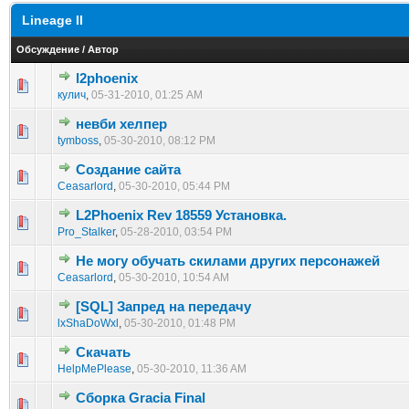
Lineage II
Обсуждение
/
Автор
l2phoenix
1 голос(ов) - 1 из 5 в среднем
1
2
3
4
5
кулич
,
05-31-2010, 01:25 AM
невби хелпер
1 голос(ов) - 1 из 5 в среднем
1
2
3
4
5
tymboss
,
05-30-2010, 08:12 PM
Создание сайта
1 голос(ов) - 1 из 5 в среднем
1
2
3
4
5
Ceasarlord
,
05-30-2010, 05:44 PM
L2Phoenix Rev 18559 Установка.
1 голос(ов) - 1 из 5 в среднем
1
2
3
4
5
Pro_Stalker
,
05-28-2010, 03:54 PM
Не могу обучать скилами других персонажей
1 голос(ов) - 1 из 5 в среднем
1
2
3
4
5
Ceasarlord
,
05-30-2010, 10:54 AM
[SQL] Запред на передачу
1 голос(ов) - 1 из 5 в среднем
1
2
3
4
5
lxShaDoWxl
,
05-30-2010, 01:48 PM
Скачать
1 голос(ов) - 1 из 5 в среднем
1
2
3
4
5
HelpMePlease
,
05-30-2010, 11:36 AM
Сборка Gracia Final
1 голос(ов) - 1 из 5 в среднем
1
2
3
4
5