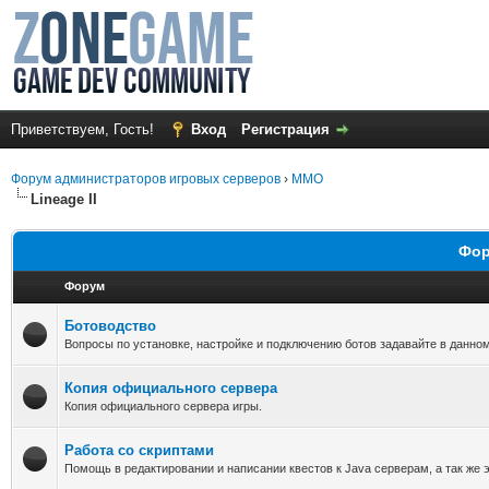
Приветствуем, Гость!
Вход
Регистрация
Форум администраторов игровых серверов
›
MMO
Lineage II
Фор
Форум
Ботоводство
Вопросы по установке, настройке и подключению ботов задавайте в данно
Копия официального сервера
Копия официального сервера игры.
Работа со скриптами
Помощь в редактировании и написании квестов к Java серверам, а так же 