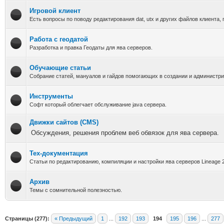
Игровой клиент
Есть вопросы по поводу редактирования dat, utx и других файлов клиента, 
Работа с геодатой
Разработка и правка Геодаты для ява серверов.
Обучающие статьи
Собрание статей, мануалов и гайдов помогающих в создании и администри
Инструменты
Софт который облегчает обслуживание java сервера.
Движки сайтов (CMS)
Обсуждения, решения проблем веб обвязок для ява сервера.
Тех-документация
Статьи по редактированию, компиляции и настройки ява серверов Lineage 
Архив
Темы с сомнительной полезностью.
Страницы (277):
« Предыдущий
1
...
192
193
194
195
196
...
277