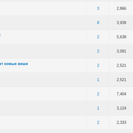
в среднем
3
2,866
в среднем
8
3,939
l
в среднем
2
5,638
в среднем
2
3,091
нт новые веши
в среднем
2
2,521
в среднем
1
2,521
в среднем
2
7,404
в среднем
1
3,124
в среднем
2
2,333