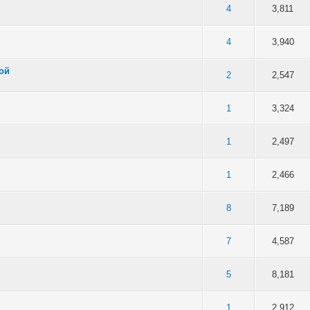
в среднем
4
3,811
в среднем
4
3,940
вой
в среднем
2
2,547
в среднем
1
3,324
в среднем
1
2,497
в среднем
1
2,466
в среднем
8
7,189
в среднем
7
4,587
в среднем
5
8,181
в среднем
1
2,912