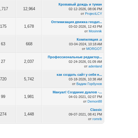
Кровавый дождь и туман
1,717
12,964
02-12-2026, 08:06 PM
от
ProjectLCY
Оптимизация движка геодат...
175
1,678
03-02-2026, 12:43 PM
от
Mosinnik
Компиляция .u
63
668
03-04-2024, 10:18 AM
от
MORGOT
Профессиональные редактор...
27
2,037
02-24-2026, 01:09 AM
от
adenland
как создать сайт у себя н...
720
5,742
03-18-2026, 10:38 AM
от
Вадим Горбунов
Мануал! Создание дуалов -...
99
1,981
04-01-2021, 02:07 PM
от
Demon88
Classic
274
1,448
09-07-2021, 08:41 PM
от
romrib