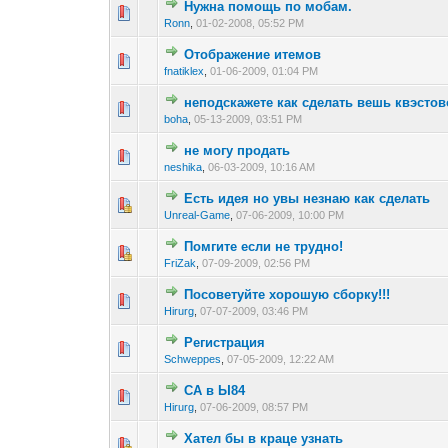
Нужна помощь по мобам.
1 голос(ов) - 1 из 5 
1
2
3
4
5
Ronn
,
01-02-2008, 05:52 PM
Отображение итемов
1 голос(ов) - 1 из 5 
1
2
3
4
5
fnatiklex
,
01-06-2009, 01:04 PM
неподскажете как сделать вешь квэсто
1 голос(ов) - 1 из 5 
1
2
3
4
5
boha
,
05-13-2009, 03:51 PM
не могу продать
1 голос(ов) - 1 из 5 
1
2
3
4
5
neshika
,
06-03-2009, 10:16 AM
Есть идея но увы незнаю как сделать
1 голос(ов) - 1 из 5 
1
2
3
4
5
Unreal-Game
,
07-06-2009, 10:00 PM
Помгите если не трудно!
1 голос(ов) - 1 из 5 
1
2
3
4
5
FriZak
,
07-09-2009, 02:56 PM
Посоветуйте хорошую сборку!!!
1 голос(ов) - 1 из 5 
1
2
3
4
5
Hirurg
,
07-07-2009, 03:46 PM
Регистрация
1 голос(ов) - 1 из 5 
1
2
3
4
5
Schweppes
,
07-05-2009, 12:22 AM
СА в Ы84
1 голос(ов) - 1 из 5 
1
2
3
4
5
Hirurg
,
07-06-2009, 08:57 PM
Хател бы в краце узнать
1 голос(ов) - 1 из 5 
1
2
3
4
5