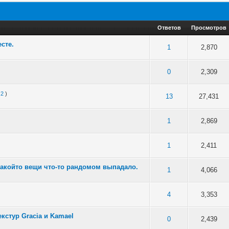
Ответов
Просмотров
сте.
в среднем
1
2,870
в среднем
0
2,309
2
)
в среднем
13
27,431
в среднем
1
2,869
в среднем
1
2,411
какойто вещи что-то рандомом выпадало.
5 в среднем
1
4,066
в среднем
4
3,353
кстур Gracia и Kamael
в среднем
0
2,439