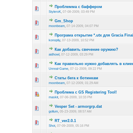
Проблемма с баффером
1 голос(ов) - 1 из 5 
1
2
3
4
5
StyleroK
,
07-08-2009, 03:49 PM
Gm_Shop
1 голос(ов) - 1 из 5 
1
2
3
4
5
moonbeam
,
07-14-2009, 04:07 PM
Програма открытие *.utx для Gracia Fina
1 голос(ов) - 1 из 5 
1
2
3
4
5
konopliy
,
07-13-2009, 10:52 PM
Как добавить свечение оружию?
1 голос(ов) - 1 из 5 
1
2
3
4
5
aidhowl
,
07-12-2009, 03:29 PM
Как правильно нужно добавлять в клие
1 голос(ов) - 1 из 5 
1
2
3
4
5
Unreal-Game
,
07-11-2009, 09:22 PM
Статы бега к ботинкам
1 голос(ов) - 1 из 5 
1
2
3
4
5
moonbeam
,
07-12-2009, 01:29 AM
Проблема с GS Registering Tool!
1 голос(ов) - 1 из 5 
1
2
3
4
5
maskit
,
07-06-2009, 10:33 PM
Vesper Set - armorgrp.dat
1 голос(ов) - 1 из 5 
1
2
3
4
5
gollum
,
05-23-2009, 08:57 AM
RT_ver2.0.1
1 голос(ов) - 1 из 5 
1
2
3
4
5
Shot
,
07-09-2009, 05:16 PM