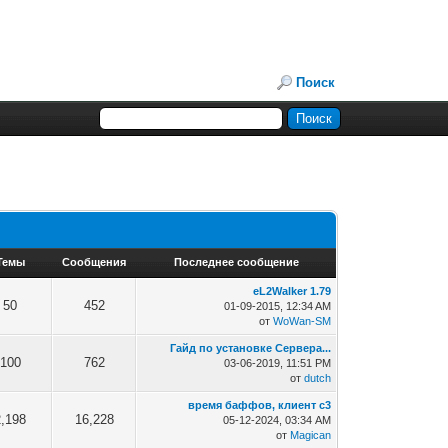
Поиск
Темы
Сообщения
Последнее сообщение
eL2Walker 1.79
50
452
01-09-2015, 12:34 AM
от
WoWan-SM
Гайд по установке Сервера...
100
762
03-06-2019, 11:51 PM
от
dutch
время баффов, клиент с3
2,198
16,228
05-12-2024, 03:34 AM
от
Magican