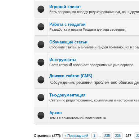
Игровой клиент
Есть вопросы по поводу редактирования dat, utx и друг
Работа с геодатой
Разработка и правка Геодаты для ява серверов.
Обучающие статьи
Собрание статей, мануалов и гайдов помогающих в соз
Инструменты
Софт который облегчает обслуживание java сервера.
Движки сайтов (CMS)
Обсуждения, решения проблем веб обвязок дл
Тех-документация
Статьи по редактированию, компиляции и настройки ява
Архив
Темы с сомнительной полезностью.
Страницы (277):
« Предыдущий
1
...
235
236
237
2