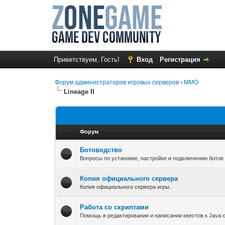
Приветствуем, Гость!
Вход
Регистрация
Форум администраторов игровых серверов
›
MMO
Lineage II
Форум
Ботоводство
Вопросы по установке, настройке и подключению ботов
Копия официального сервера
Копия официального сервера игры.
Работа со скриптами
Помощь в редактировании и написании квестов к Java с