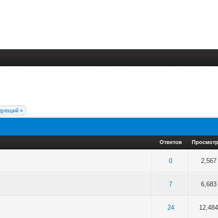
дующий »
Ответов
Просмот
5 в среднем
3
4
5
0
2,567
5 в среднем
3
4
5
7
6,683
5 в среднем
3
4
5
24
12,48