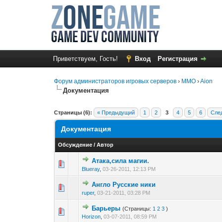
Приветствуем, Гость!
Вход
Регистрация
Форум администраторов игровых серверов
›
MMO
›
Aion
Документация
Страницы (6):
« Предыдущий
1
2
3
4
5
6
Сле
Документация
Обсуждение
/
Автор
Атака,сила магии.
0 голос(ов) - 0 из 
1
2
Blueray
,
03-26-2011, 12:13 PM
Англо Русские ники
0 голос(ов) - 0 из 
1
2
ruper
,
03-21-2011, 03:28 PM
Барьеры
(Страницы:
1
2
3
)
0 голос(ов) - 0 из 
1
2
Horizon
,
03-07-2011, 08:59 PM