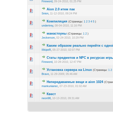
Fireword
,
09-24-2010, 01:25 PM
Aion 2.0 итем пак
0 голос(ов) - 0 из 
1
2
Snion
,
11-12-2010, 09:24 PM
Компиляция
(Страницы:
1
2
3
4
5
)
1 голос(ов) 
1
2
undertrey
,
08-04-2010, 11:16 PM
манастоуны
(Страницы:
1
2
)
0 голос(ов) - 0 из 
1
2
Jeckerson
,
02-24-2010, 10:29 PM
Каким образом реально перейти с одн
0 голос(ов) - 0 из 
1
2
IIIkipeR
,
05-27-2010, 02:07 PM
Статы предметов и NPC в ресурсах игр
0 голос(ов) - 0 из 
1
2
Fireword
,
10-28-2010, 12:47 PM
Установка сервера на Linux
(Страницы:
1
2
0 голос(ов) - 0 из 
1
2
Brave
,
11-29-2009, 05:46 AM
Непередаваемые вещи и aion 1024
(Стра
0 голос(ов) - 0 из 
1
2
mankunianec
,
07-23-2010, 01:02 AM
Квест
0 голос(ов) - 0 из 
1
2
neon98
,
10-13-2010, 09:31 AM