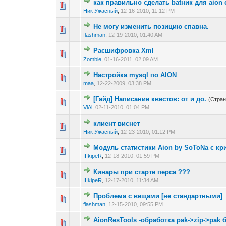
как правильно сделать batник для aion 
0 голос(ов) - 0 из 
1
2
Ник Ужасный
,
12-16-2010, 11:12 PM
Не могу изменить позицию спавна.
0 голос(ов) - 0 из 
1
2
flashman
,
12-19-2010, 01:40 AM
Расшифровка Xml
0 голос(ов) - 0 из 
1
2
Zombie
,
01-16-2011, 02:09 AM
Настройка mysql по AION
0 голос(ов) - 0 из 
1
2
maa
,
12-22-2009, 03:38 PM
[Гайд] Написание квестов: от и до.
(Стра
0 голос(ов) - 0 из 
1
2
ViAl
,
02-11-2010, 01:04 PM
клиент виснет
0 голос(ов) - 0 из 
1
2
Ник Ужасный
,
12-23-2010, 01:12 PM
Модуль статистики Aion by SoToNa с кри
0 голос(ов) - 0 из 
1
2
IIIkipeR
,
12-18-2010, 01:59 PM
Кинары при старте перса ???
0 голос(ов) - 0 из 
1
2
IIIkipeR
,
12-17-2010, 11:34 AM
Проблема с вещами [не стандартными]
0 голос(ов) - 0 из 
1
2
flashman
,
12-15-2010, 09:55 PM
AionResTools -обработка pak->zip->pak
0 голос(ов) - 0 из 
1
2