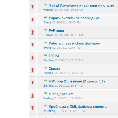
[Гайд] Изменение инвентаря на старте
0 голос(ов) - 0 из 
1
2
wamper
,
02-28-2011, 06:51 AM
Убрать системное сообщение
0 голос(ов) - 0 из 
1
2
Event
,
02-28-2011, 09:03 PM
PvP зона
0 голос(ов) - 0 из 
1
2
Horizon
,
02-24-2011, 03:19 AM
Работа с java и class файлами
0 голос(ов) - 0 из 
1
2
Event
,
02-08-2011, 02:04 PM
100 lvl
0 голос(ов) - 0 из 
1
2
Zombie
,
02-03-2011, 02:02 PM
Скилы
0 голос(ов) - 0 из 
1
2
Zombie
,
02-08-2011, 03:34 PM
GMShop 2.1 и више
(Страницы:
1
2
)
0 голос(ов) - 0 из 
1
2
Zombie
,
01-16-2011, 10:57 PM
client_npcs.xml
0 голос(ов) - 0 из 
1
2
Wolfas
,
11-05-2010, 09:38 AM
Проблема с XML файлом клиента.
0 голос(ов) - 0 из 
1
2
KOMPoT
,
01-18-2011, 12:31 PM