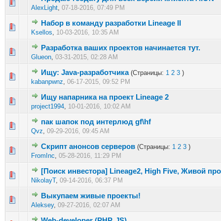
0 голос(ов) - 0 из 5 в среднем
1
2
3
4
5
AlexLight
,
07-18-2016, 07:49 PM
Набор в команду разработки Lineage II
0 голос(ов) - 0 из 5 в среднем
1
2
3
4
5
Ksellos
,
10-03-2016, 10:35 AM
Разработка ваших проектов начинается тут.
0 голос(ов) - 0 из 5 в среднем
1
2
3
4
5
Glueon
,
03-31-2015, 02:28 AM
Ищу: Java-разработчика
(Страницы:
1
2
3
)
0 голос(ов) - 0 из 5 в среднем
1
2
3
4
5
kabanpwnz
,
06-17-2015, 09:52 PM
Ищу напарника на проект Lineage 2
0 голос(ов) - 0 из 5 в среднем
1
2
3
4
5
project1994
,
10-01-2016, 10:02 AM
пак шапок под интерлюд gf\hf
1 голос(ов) - 5 из 5 в среднем
1
2
3
4
5
Qvz
,
09-29-2016, 09:45 AM
Cкрипт анонсов серверов
(Страницы:
1
2
3
)
0 голос(ов) - 0 из 5 в среднем
1
2
3
4
5
FromInc
,
05-28-2016, 11:29 PM
[Поиск инвестора] Lineage2, High Five, Живой пр
0 голос(ов) - 0 из 5 в среднем
1
2
3
4
5
NikolayT
,
09-14-2016, 06:37 PM
Выкупаем живые проекты!
0 голос(ов) - 0 из 5 в среднем
1
2
3
4
5
Aleksey
,
09-27-2016, 02:07 AM
Web-developer (PHP, JS)