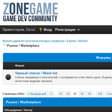
Приветствуем, Гость!
Вход
Регистрация
Форум администраторов игровых серверов
›
Биржа / Market
Рынок / Marketplace
Форумы в
Форум
Черный список / Black list
Список продавцов и покупателей, с которыми не стоит иметь дело. В данн
нечестном ведении торговли.
Страницы (191):
« Предыдущий
1
...
15
16
17
18
19
...
191
Сле
Рынок / Marketplace
Обсуждение
/
Автор