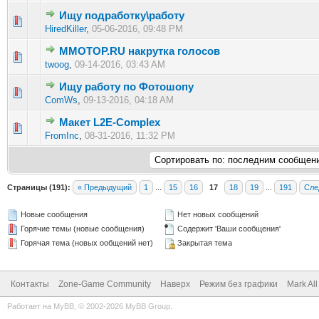
Ищу подработку\работу
0 голос(ов) - 0 из 5 в среднем
1
2
3
4
5
HiredKiller
,
05-06-2016, 09:48 PM
MMOTOP.RU накрутка голосов
0 голос(ов) - 0 из 5 в среднем
1
2
3
4
5
twoog
,
09-14-2016, 03:43 AM
Ищу работу по Фотошопу
0 голос(ов) - 0 из 5 в среднем
1
2
3
4
5
ComWs
,
09-13-2016, 04:18 AM
Макет L2E-Complex
0 голос(ов) - 0 из 5 в среднем
1
2
3
4
5
FromInc
,
08-31-2016, 11:32 PM
Страницы (191):
« Предыдущий
1
...
15
16
17
18
19
...
191
Сле
Новые сообщения
Нет новых сообщений
Горячие темы (новые сообщения)
Содержит 'Ваши сообщения'
Горячая тема (новых ообщений нет)
Закрытая тема
Контакты
Zone-Game Community
Наверх
Режим без графики
Mark Al
Работает на
MyBB
, © 2002-2026
MyBB Group
.