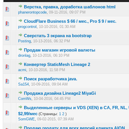
Верстка, правка, доработка шаблонов html
0 голос(ов) - 0 из 5 в среднем
1
2
3
4
5
phanerontopcode
,
09-11-2016, 09:07 PM
CloudFlare Business $ 66 / мес., Pro $ 9 / мес.
0 голос(ов) - 0 из 5 в среднем
1
2
3
4
5
progcontrol
,
10-10-2016, 01:30 AM
Сверстать 3 экрана на bootstrap
0 голос(ов) - 0 из 5 в среднем
1
2
3
4
5
Posting
,
10-13-2016, 06:32 PM
Продам магазин игровой валюты
0 голос(ов) - 0 из 5 в среднем
1
2
3
4
5
dronlag
,
10-13-2016, 06:10 PM
Конвертер StaticMesh Lineage 2
0 голос(ов) - 0 из 5 в среднем
1
2
3
4
5
acmi
,
10-10-2016, 11:58 PM
Поиск разработчика java.
0 голос(ов) - 0 из 5 в среднем
1
2
3
4
5
Sa154
,
10-09-2016, 09:04 AM
Продажа дизайна Lineage2 MiyaGi
0 голос(ов) - 0 из 5 в среднем
1
2
3
4
5
ComWs
,
10-04-2016, 04:45 PM
Выделенные серверы и VDS (XEN) в CA, FR, NL, 
0 голос(ов) - 0 из 5 в среднем
1
2
3
4
5
$2,99/мес
(Страницы:
1
2
)
SomGWE
,
09-02-2015, 07:39 AM
Продаю геодату для всех версий клиента AION