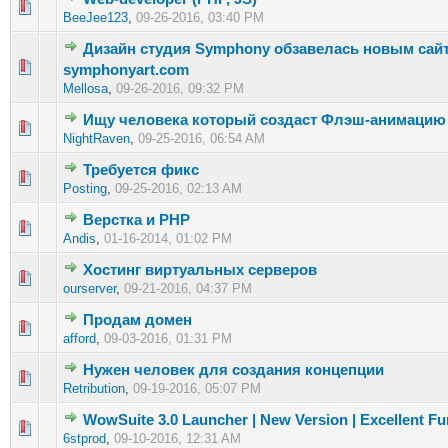
0 голос(ов) - 0 из 5 в среднем
1
2
3
4
5
BeeJee123
,
09-26-2016, 03:40 PM
Дизайн студия Symphony обзавелась новым сай
0 голос(ов) - 0 из 5 в среднем
1
2
3
4
5
symphonyart.com
Mellosa
,
09-26-2016, 09:32 PM
Ищу человека который создаст Флэш-анимацию
0 голос(ов) - 0 из 5 в среднем
1
2
3
4
5
NightRaven
,
09-25-2016, 06:54 AM
Требуется фикс
0 голос(ов) - 0 из 5 в среднем
1
2
3
4
5
Posting
,
09-25-2016, 02:13 AM
Верстка и PHP
1 голос(ов) - 5 из 5 в среднем
1
2
3
4
5
Andis
,
01-16-2014, 01:02 PM
Хостинг виртуальных серверов
0 голос(ов) - 0 из 5 в среднем
1
2
3
4
5
ourserver
,
09-21-2016, 04:37 PM
Продам домен
0 голос(ов) - 0 из 5 в среднем
1
2
3
4
5
afford
,
09-03-2016, 01:31 PM
Нужен человек для создания концепции
0 голос(ов) - 0 из 5 в среднем
1
2
3
4
5
Retribution
,
09-19-2016, 05:07 PM
WowSuite 3.0 Launcher | New Version | Excellent Fun
0 голос(ов) - 0 из 5 в среднем
1
2
3
4
5
6stprod
,
09-10-2016, 12:31 AM