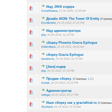
Ищу JAVA кодера
1 голос(ов) 
1
2
GoodShadow
,
12-05-2009, 12:59 AM
Дизайн AION: The Tower Of Entity
(Страни
0 голос(ов) - 0 из
1
2
ExcellentArt
,
04-15-2010, 07:22 PM
Ищу администратора
0 голос(ов) - 0 из
1
2
php
,
04-25-2010, 11:12 PM
сборку Phoenix Gracia Epilogue
0 голос(ов) - 0 из
1
2
KnifeInBack
,
04-26-2010, 08:56 AM
сборку Gracia Epilogue
0 голос(ов) - 0 из
1
2
bandeeros
,
04-26-2010, 01:37 AM
[Java] кодер
0 голос(ов) - 0 из
1
2
php
,
04-25-2010, 07:19 PM
Продам сборку.
(Страницы:
1
2
)
0 голос(ов) - 0 из
1
2
Kosbik
,
04-24-2010, 10:13 PM
Администратор
0 голос(ов) - 0 из
1
2
nelegal
,
03-22-2010, 04:17 PM
Ишю сборку как у graciafinal.ru
(Страницы
0 голос(ов) - 0 из
1
2
SkyWard
,
04-19-2010, 07:18 AM