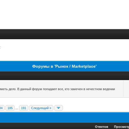
t
Форумы в 'Рынок / Marketplace'
 иметь дело. В данный форум попадают все, кто замечен в нечестном ведении
84
185
...
191
Следующий »
Ответов
Просмот