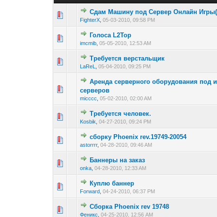
Cдам Машину под Сервер Онлайн Игры(L
0 голос(ов) - 0 из
1
2
FighterX
,
05-03-2010, 09:58 PM
Голоса L2Top
0 голос(ов) - 0 из
1
2
imcmib
,
05-05-2010, 12:53 AM
Требуется верстальщик
0 голос(ов) - 0 из
1
2
LaReL
,
05-04-2010, 09:25 PM
Аренда серверного оборудования под и
0 голос(ов) - 0 из
1
2
серверов
micccc
,
05-02-2010, 02:00 AM
Требуется человек.
0 голос(ов) - 0 из
1
2
Kosbik
,
04-27-2010, 09:24 PM
сборку Phoenix rev.19749-20054
0 голос(ов) - 0 из
1
2
astorrrr
,
04-28-2010, 09:46 AM
Баннеры на заказ
0 голос(ов) - 0 из
1
2
onka
,
04-28-2010, 12:33 AM
Куплю баннер
0 голос(ов) - 0 из
1
2
Forward
,
04-24-2010, 06:37 PM
Сборка Phoenix rev 19748
0 голос(ов) - 0 из
1
2
Феникс
,
04-25-2010, 12:56 AM