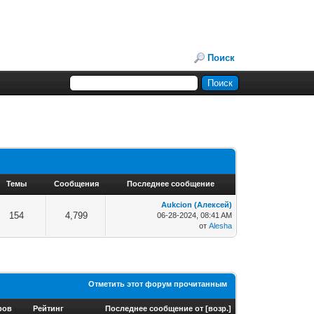
Поиск
Темы
Сообщения
Последнее сообщение
Aukcion (Алексей)
154
4,799
06-28-2024, 08:41 AM
от
Alesha
Отметить этот форум прочитанным
ров
Рейтинг
Последнее сообщение от
[
возр.
]