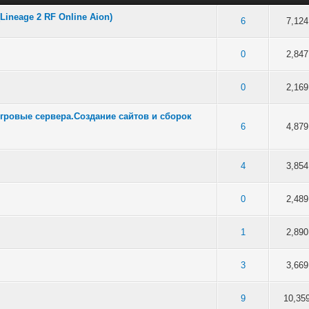
ineage 2 RF Online Aion)
 5 в среднем
3
4
5
6
7,124
 5 в среднем
3
4
5
0
2,847
 5 в среднем
3
4
5
0
2,169
гровые сервера.Создание сайтов и сборок
 5 в среднем
3
4
5
6
4,879
 5 в среднем
3
4
5
4
3,854
 5 в среднем
3
4
5
0
2,489
 5 в среднем
3
4
5
1
2,890
 5 в среднем
3
4
5
3
3,669
 5 в среднем
3
4
5
9
10,35