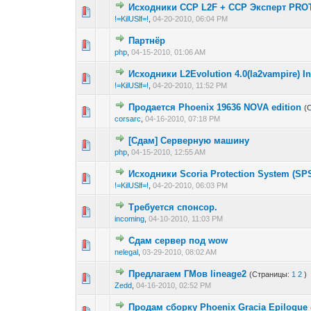
Исходники ССР L2F + ССР Эксперт PR
0 голос(ов) - 0 из
1
2
!=KilUSlf=!
,
04-20-2010, 06:04 PM
Партнёр
0 голос(ов) - 0 из
1
2
php
,
04-15-2010, 01:06 AM
Исходники L2Evolution 4.0(la2vampire) I
0 голос(ов) - 0 из
1
2
!=KilUSlf=!
,
04-20-2010, 11:52 PM
Продается Phoenix 19636 NOVA edition
(
2 голос(ов) 
1
2
corsarc
,
04-16-2010, 07:18 PM
[Сдам] Серверную машину
0 голос(ов) - 0 из
1
2
php
,
04-15-2010, 12:55 AM
Исходники Scoria Protection System (SP
0 голос(ов) - 0 из
1
2
!=KilUSlf=!
,
04-20-2010, 06:03 PM
Требуется спонсор.
0 голос(ов) - 0 из
1
2
incoming
,
04-10-2010, 11:03 PM
Сдам сервер под wow
0 голос(ов) - 0 из
1
2
nelegal
,
03-29-2010, 08:02 AM
Предлагаем ГМов lineage2
(Страницы:
1
2
)
0 голос(ов) - 0 из
1
2
Zedd
,
04-16-2010, 02:52 PM
Продам сборку Phoenix Gracia Epilogue