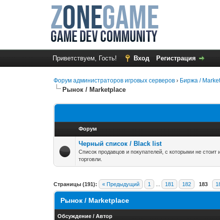
Приветствуем, Гость!
Вход
Регистрация
Форум администраторов игровых серверов
›
Биржа / Marke
Рынок / Marketplace
Форум
Черный список / Black list
Список продавцов и покупателей, с которыми не стоит
торговли.
Страницы (191):
« Предыдущий
1
...
181
182
183
1
Рынок / Marketplace
Обсуждение
/
Автор