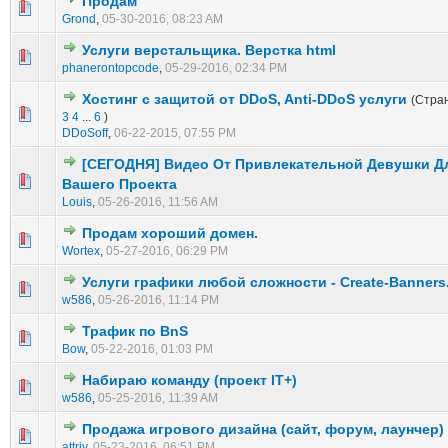
Продам
0 голос(ов) - 0 из 5 в среднем
1
2
3
4
5
Grond
,
05-30-2016, 08:23 AM
Услуги верстальщика. Верстка html
0 голос(ов) - 0 из 5 в среднем
1
2
3
4
5
phanerontopcode
,
05-29-2016, 02:34 PM
Хостинг с защитой от DDoS, Anti-DDoS услуги
(Стра
0 голос(ов) - 0 из 5 в среднем
1
2
3
4
5
3
4
...
6
)
DDoSoff
,
06-22-2015, 07:55 PM
[СЕГОДНЯ] Видео От Привлекательной Девушки Д
1 голос(ов) - 1 из 5 в среднем
1
2
3
4
5
Вашего Проекта
Louis
,
05-26-2016, 11:56 AM
Продам хороший домен.
0 голос(ов) - 0 из 5 в среднем
1
2
3
4
5
Wortex
,
05-27-2016, 06:29 PM
Услуги графики любой сложности - Create-Banners
0 голос(ов) - 0 из 5 в среднем
1
2
3
4
5
w586
,
05-26-2016, 11:14 PM
Трафик по BnS
0 голос(ов) - 0 из 5 в среднем
1
2
3
4
5
Bow
,
05-22-2016, 01:03 PM
Набираю команду (проект IT+)
0 голос(ов) - 0 из 5 в среднем
1
2
3
4
5
w586
,
05-25-2016, 11:39 AM
Продажа игрового дизайна (сайт, форум, лаунчер)
0 голос(ов) - 0 из 5 в среднем
1
2
3
4
5
attriy
,
05-23-2016, 06:51 PM