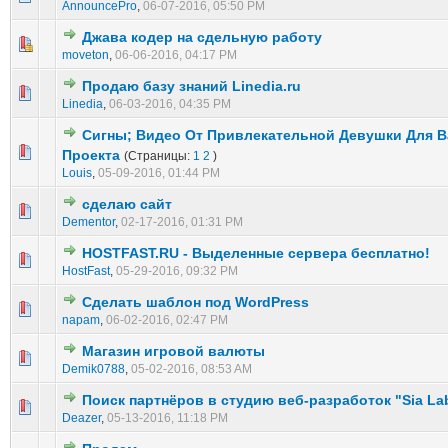
AnnouncePro
,
06-07-2016, 05:50 PM
Джава кодер на сдельную работу
0 голос(ов) - 0 из 5 в среднем
1
2
3
4
5
moveton
,
06-06-2016, 04:17 PM
Продаю базу знаний Linedia.ru
0 голос(ов) - 0 из 5 в среднем
1
2
3
4
5
Linedia
,
06-03-2016, 04:35 PM
Сигны; Видео От Привлекательной Девушки Для 
0 голос(ов) - 0 из 5 в среднем
1
2
3
4
5
Проекта
(Страницы:
1
2
)
Louis
,
05-09-2016, 01:44 PM
сделаю сайт
0 голос(ов) - 0 из 5 в среднем
1
2
3
4
5
Dementor
,
02-17-2016, 01:31 PM
HOSTFAST.RU - Выделенные сервера бесплатно!
0 голос(ов) - 0 из 5 в среднем
1
2
3
4
5
HostFast
,
05-29-2016, 09:32 PM
Сделать шаблон под WordPress
0 голос(ов) - 0 из 5 в среднем
1
2
3
4
5
napam
,
06-02-2016, 02:47 PM
Магазин игровой валюты
2 голос(ов) - 3 из 5 в среднем
1
2
3
4
5
Demik0788
,
05-02-2016, 08:53 AM
Поиск партнёров в студию веб-разработок "Sia La
0 голос(ов) - 0 из 5 в среднем
1
2
3
4
5
Deazer
,
05-13-2016, 11:18 PM