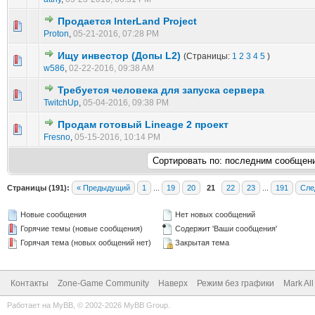
Продается InterLand Project
0 голос(ов) - 0 из 5 в среднем
1
2
3
4
5
Proton
,
05-21-2016, 07:28 PM
Ищу инвестор (Допы L2)
(Страницы:
1
2
3
4
5
)
3 голос(ов) - 2.33 из 5 в среднем
1
2
3
4
5
w586
,
02-22-2016, 09:38 AM
Требуется человека для запуска сервера
0 голос(ов) - 0 из 5 в среднем
1
2
3
4
5
TwitchUp
,
05-04-2016, 09:38 PM
Продам готовый Lineage 2 проект
0 голос(ов) - 0 из 5 в среднем
1
2
3
4
5
Fresno
,
05-15-2016, 10:14 PM
Страницы (191):
« Предыдущий
1
...
19
20
21
22
23
...
191
Сле
Новые сообщения
Нет новых сообщений
Горячие темы (новые сообщения)
Содержит 'Ваши сообщения'
Горячая тема (новых ообщений нет)
Закрытая тема
Контакты
Zone-Game Community
Наверх
Режим без графики
Mark Al
Работает на
MyBB
, © 2002-2026
MyBB Group
.