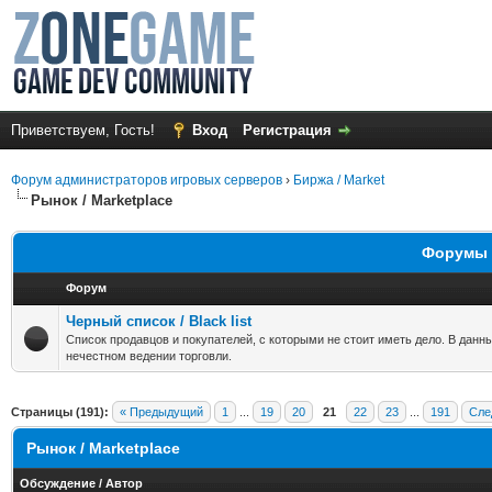
Приветствуем, Гость!
Вход
Регистрация
Форум администраторов игровых серверов
›
Биржа / Market
Рынок / Marketplace
Форумы в
Форум
Черный список / Black list
Список продавцов и покупателей, с которыми не стоит иметь дело. В данн
нечестном ведении торговли.
Страницы (191):
« Предыдущий
1
...
19
20
21
22
23
...
191
Сле
Рынок / Marketplace
Обсуждение
/
Автор