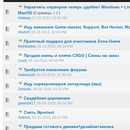
Управлять сервером теперь удобно! Windows + Lin
0 голос(ов) - 0 из 5 в среднем
1
2
3
4
5
MacOS
(Страницы:
1
2
)
Aleksey
,
01-31-2016, 02:55 AM
Ищу вакансию Game-master, Support, Bot Hunter, Mo
0 голос(ов) - 0 из 5 в среднем
1
2
3
4
5
AhatVP
,
06-13-2016, 10:04 PM
Приятный подарок для участников Zone-Game
2 голос(ов) - 1 из 5 в среднем
1
2
3
4
5
Retribution
,
06-13-2016, 06:24 PM
Продам скины и ключи CSGO | Cкины на заказ
1 голос(ов) - 1 из 5 в среднем
1
2
3
4
5
Louis
,
06-10-2016, 08:40 PM
Требуется оживление форума
0 голос(ов) - 0 из 5 в среднем
1
2
3
4
5
Alekseu28
,
06-10-2016, 11:30 AM
Ищу серверовнеров интерлюда (ява)
0 голос(ов) - 0 из 5 в среднем
1
2
3
4
5
Zubastic
,
06-09-2016, 03:31 PM
Свадебная церемония
0 голос(ов) - 0 из 5 в среднем
1
2
3
4
5
green0417
,
06-09-2016, 04:58 PM
Снять Nprotect
0 голос(ов) - 0 из 5 в среднем
1
2
3
4
5
Antonio
,
05-31-2016, 09:12 PM
Продажа готового движка+дизайна+анонса
0 голос(ов) - 0 из 5 в среднем
1
2
3
4
5