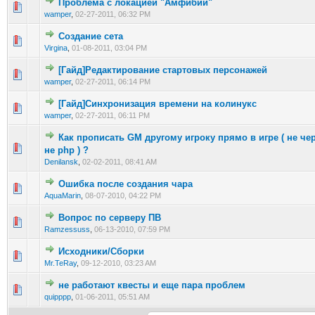
Проблема с локацией "Амфибий"
0 голос(ов) - 0 из 5 в среднем
1
2
3
4
5
wamper
,
02-27-2011, 06:32 PM
Создание сета
0 голос(ов) - 0 из 5 в среднем
1
2
3
4
5
Virgina
,
01-08-2011, 03:04 PM
[Гайд]Редактирование стартовых персонажей
0 голос(ов) - 0 из 5 в среднем
1
2
3
4
5
wamper
,
02-27-2011, 06:14 PM
[Гайд]Синхронизация времени на колинукс
0 голос(ов) - 0 из 5 в среднем
1
2
3
4
5
wamper
,
02-27-2011, 06:11 PM
Как прописать GM другому игроку прямо в игре ( не чер
0 голос(ов) - 0 из 5 в среднем
1
2
3
4
5
не php ) ?
Denilansk
,
02-02-2011, 08:41 AM
Ошибка после создания чара
0 голос(ов) - 0 из 5 в среднем
1
2
3
4
5
AquaMarin
,
08-07-2010, 04:22 PM
Вопрос по серверу ПВ
0 голос(ов) - 0 из 5 в среднем
1
2
3
4
5
Ramzessuss
,
06-13-2010, 07:59 PM
Исходники/Сборки
0 голос(ов) - 0 из 5 в среднем
1
2
3
4
5
Mr.TeRay
,
09-12-2010, 03:23 AM
не работают квесты и еще пара проблем
0 голос(ов) - 0 из 5 в среднем
1
2
3
4
5
quipppp
,
01-06-2011, 05:51 AM