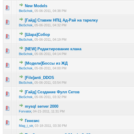
New Models
0 голос(ов) - 0 из 5 в среднем
1
2
3
4
5
BioSchok
,
05-06-2011, 04:38 PM
[Гайд] Ставим НПЦ Ад-Рай на тарелку
0 голос(ов) - 0 из 5 в среднем
1
2
3
4
5
BioSchok
,
05-06-2011, 04:32 PM
[Шара]Собор
0 голос(ов) - 0 из 5 в среднем
1
2
3
4
5
BioSchok
,
05-06-2011, 04:19 PM
[NEW] Редактирование клана
0 голос(ов) - 0 из 5 в среднем
1
2
3
4
5
BioSchok
,
05-06-2011, 04:14 PM
[Модели]Боссы из ЖД
0 голос(ов) - 0 из 5 в среднем
1
2
3
4
5
BioSchok
,
05-06-2011, 04:00 PM
[File]anti_DDOS
0 голос(ов) - 0 из 5 в среднем
1
2
3
4
5
BioSchok
,
05-06-2011, 03:54 PM
[Гайд] Создание Фулл Сетов
0 голос(ов) - 0 из 5 в среднем
1
2
3
4
5
BioSchok
,
05-06-2011, 03:32 PM
mysql server 2000
0 голос(ов) - 0 из 5 в среднем
1
2
3
4
5
Forvator
,
04-21-2011, 11:31 PM
Генезис
0 голос(ов) - 0 из 5 в среднем
1
2
3
4
5
Mag_i_str
,
03-18-2011, 03:30 PM