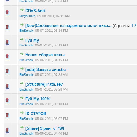
BioSchok
,
05-08-2011, 03:06 PM
DDoS-Anti.
0 голос(ов) - 0 из 5 в среднем
1
2
3
4
5
MegaDrive
,
05-08-2011, 07:19 AM
[New]Сообщения из надежного источника...
(Страницы:
1
2
0 голос(ов) - 0 из 5 в среднем
1
2
3
4
5
BioSchok
,
05-07-2011, 05:16 PM
Гуй Му
0 голос(ов) - 0 из 5 в среднем
1
2
3
4
5
BioSchok
,
05-07-2011, 05:13 PM
Новая сборка пилы
0 голос(ов) - 0 из 5 в среднем
1
2
3
4
5
BioSchok
,
05-06-2011, 04:15 PM
[nub] Защита айвеба
0 голос(ов) - 0 из 5 в среднем
1
2
3
4
5
BioSchok
,
05-07-2011, 07:38 AM
[Structure] Path.sev
0 голос(ов) - 0 из 5 в среднем
1
2
3
4
5
BioSchok
,
05-07-2011, 07:28 AM
Гуй Му 100%
0 голос(ов) - 0 из 5 в среднем
1
2
3
4
5
BioSchok
,
05-06-2011, 05:10 PM
ID СТАТОВ
0 голос(ов) - 0 из 5 в среднем
1
2
3
4
5
BioSchok
,
05-06-2011, 05:07 PM
[Share] 9 ранг с PWI
0 голос(ов) - 0 из 5 в среднем
1
2
3
4
5
BioSchok
,
05-06-2011, 04:40 PM